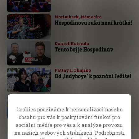
Norimberk, Německo
Hospodinova ruka není krátká!
Daniel Kolenda
Tento boj je Hospodinův
Pattaya, Thajsko
Od ‚ladyboye‘ k poznání Ježíše!
Tým CfaN
40 let věrné služby
Cookies používáme k personalizaci našeho
obsahu pro vás k poskytování funkcí pro
sociální média pro vás a k analýze provozu
na našich webových stránkách. Podrobnosti