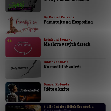
By Daniel Kolenda
Pamatujte na Hospodina
Reinhard Bonnke
Mé slovo v tvých ústech
Biblické studie
Na modlitbě záleží
Daniel Kolenda
Jděte a kažte!
5-dílná série biblického studia