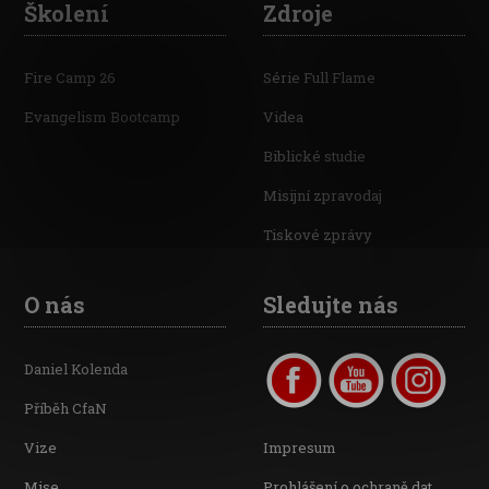
Školení
Zdroje
Fire Camp 26
Série Full Flame
Evangelism Bootcamp
Videa
Biblické studie
Misijní zpravodaj
Tiskové zprávy
O nás
Sledujte nás
Daniel Kolenda
Příběh CfaN
Vize
Impresum
Mise
Prohlášení o ochraně dat