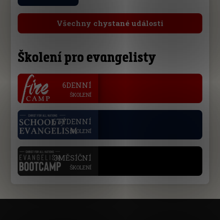
Všechny chystané události
Školení pro evangelisty
.
6DENNÍ
ŠKOLENÍ
.
6TÝDENNÍ
ŠKOLENÍ
.
3MĚSÍČNÍ
ŠKOLENÍ