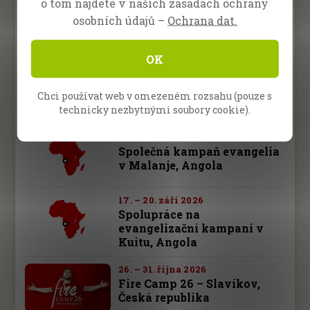
o tom najdete v našich zásadách ochrany
Prosba o modlitbu
osobních údajů –
Ochrana dat.
Dary
OK
Chci používat web v omezeném rozsahu (pouze s
Budoucí akce
technicky nezbytnými soubory cookie).
10. – 13. září 2026
Společná kampaň evangelia
v Malanje, Angola
17. – 20. září 2026
Spolupráce na
evangelizační kampani v
Kuitu, Angola
26. – 31. října 2026
Fire Camp 26 – Slavíkov,
Česká republika