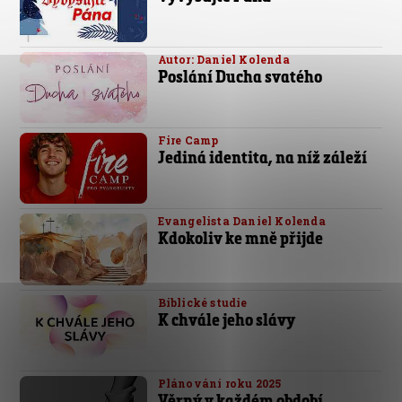
Autor: Daniel Kolenda
Poslání Ducha svatého
Fire Camp
Jediná identita, na níž záleží
Evangelista Daniel Kolenda
Kdokoliv ke mně přijde
Biblické studie
K chvále jeho slávy
Plánování roku 2025
Věrný v každém období