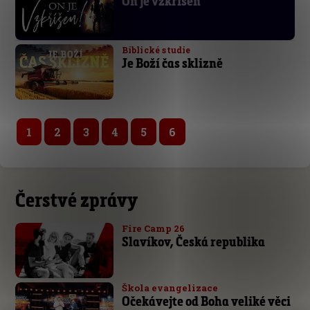
On je vzkříšen
Biblické studie
Je Boží čas sklizně
1
2
3
4
5
6
Čerstvé zprávy
Fire Camp 26
Slavíkov, Česká republika
Škola evangelizace
Očekávejte od Boha veliké věci