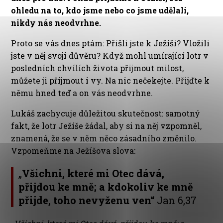
ohledu na to, kdo jsme nebo co jsme udělali,
nikdy nás neodvrhne.
Proto se vás dnes ptám: Přišli jste k Ježíši? Vložili
jste v něj svoji důvěru? Když mohl umírající lotr v
posledních chvílích života přijmout milost,
můžete ji přijmout i vy. Na nic nečekejte. Přijďte k
němu hned teď a on vás neodvrhne.
Lukáš zachycuje důležitou skutečnost: samotný
fakt, že lotr Ježíše žádal, aby si na něj vzpomněl,
znamená, že se v něm něco zásadního změnilo.
Vzpomeňme na Ježíšova slova:
„
Všichni, které mi Otec dává,
přijdou ke mně
; a kdokoliv ke mně
přijde, toho nevyženu ven“
Jan 6,37