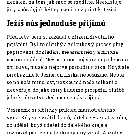
nezáleží na tom, jak moc se modlíte. Neexistuje
jiný způsob, jak být spaseni, než přijít k Ježíši.
Ježíš nás jednoduše přijímá
Před lety jsem si zažádal o zřízení životního
pojištění. Byl to dlouhý a zdlouhavý proces plný
papírování, dokládání mé anamnézy a mnoha
osobních údajů. Než se mnou pojišťovna podepsala
smlouvu, musela nejprve posoudit rizika. Když ale
přicházíme k Ježíši, on rizika neposuzuje. Neptá
se na naši minulost, nezkoumá naše selhání a
neověřuje, do jaké míry budeme prospěšní službě
jeho království. Jednoduše nás přijímá.
Vezměme si biblický příklad marnotratného
syna. Když se vrátil domů, chtěl se vyznat z toho,
co udělal, když odešel do dalekého kraje a
rozházel peníze na lehkomyslný život. Ale otce