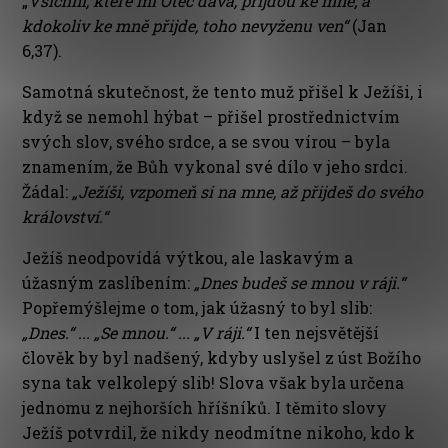
„
Všichni, které mi Otec dává, přijdou ke mně
; a
kdokoliv ke mně přijde, toho nevyženu ven“
(Jan
6,37)
.
Samotná skutečnost, že tento muž přišel k Ježíši, i
když se nemohl hýbat – přišel prostřednictvím
svých slov, svého srdce, a se svou vírou – byla
znamením, že Bůh vykonal své dílo v jeho srdci.
Žádal:
„Ježíši, vzpomeň si na mne, až přijdeš do svého
království.“
Ježíš neodpovídá výtkou, ale laskavým a
úžasným zaslíbením:
„Dnes budeš se mnou v ráji.“
Popřemýšlejme o tom, jak úžasný to byl slib:
„Dnes.“ ... „Se mnou.“ ... „V ráji.“
I ten nejsvětější
člověk by byl nadšený, kdyby uslyšel z úst Božího
syna tak velkolepý slib! Slova však byla určena
jednomu z nejhorších hříšníků. I těmito slovy
Ježíš potvrdil, že nikdy neodmítne nikoho, kdo k