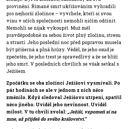
provinění. Římané smrt ukřižováním vyhradili
pro nejhorší zločince – vyvrhele, kteří si svou
vinu v očích společnosti nemohli ničím odčinit.
Nemohli se nijak vykoupit. Muž měl
pravděpodobně za sebou život plný zločinu, stresu
a strastí. Jeho poslední noc před popravou musela
být příšerná a plná hrůzy. Věděl, že jeho osud je
zpečetěn, že jeho trest je spravedlivý a že se blíží
jeho smrt. V posledních chvílích se však setkal s
Ježíšem.
Zpočátku se oba zločinci Ježíšovi vysmívali. Po
pár hodinách se ale v jednom z nich něco
změnilo. Když sledoval Ježíšovo utrpení, spatřil
něco jiného. Uviděl jeho nevinnost. Uviděl
milost. V tu chvíli zvolal:
„Ježíši, vzpomeň si na
mne, až přijdeš do svého království.“