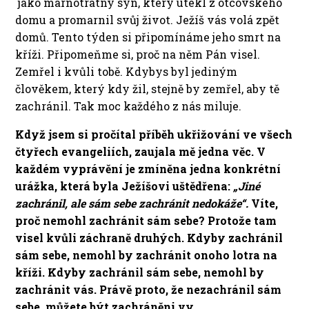
jako marnotratný syn, který utekl z otcovského
domu a promarnil svůj život. Ježíš vás volá zpět
domů. Tento týden si připomínáme jeho smrt na
kříži. Připomeňme si, proč na něm Pán visel.
Zemřel i kvůli tobě. Kdybys byl jediným
člověkem, který kdy žil, stejně by zemřel, aby tě
zachránil. Tak moc každého z nás miluje.
Když jsem si pročítal příběh ukřižování ve všech
čtyřech evangeliích, zaujala mě jedna věc. V
každém vyprávění je zmíněna jedna konkrétní
urážka, která byla Ježíšovi uštědřena:
„Jiné
zachránil, ale sám sebe zachránit nedokáže“.
Víte,
proč nemohl zachránit sám sebe? Protože tam
visel kvůli záchraně druhých. Kdyby zachránil
sám sebe, nemohl by zachránit onoho lotra na
kříži. Kdyby zachránil sám sebe, nemohl by
zachránit vás. Právě proto, že nezachránil sám
sebe, můžete být zachráněni vy.