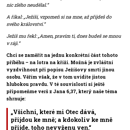
nic zlého neudělal.“
A říkal: „Ježíši, vzpomeň si na mne, až přijdeš do
svého království.“
Ježíš mu řekl: „Amen, pravím ti, dnes budeš se mnou
v ráji.“
Chci se zaměřit na jednu konkrétní část tohoto
příběhu – na lotra na kříži. Možná je zvláštní
vyzdvihnout při popisu Ježíšovy smrti jinou
osobu. Věřím však, že v tom uvidíte jistou
hlubokou pravdu. V té souvislosti si ještě
připomeňme verš z Jana 6,37, který naše téma
shrnuje:
„
Všichni, které mi Otec dává,
přijdou ke mně
; a kdokoliv ke mně
přijde, toho nevyženu ven.“