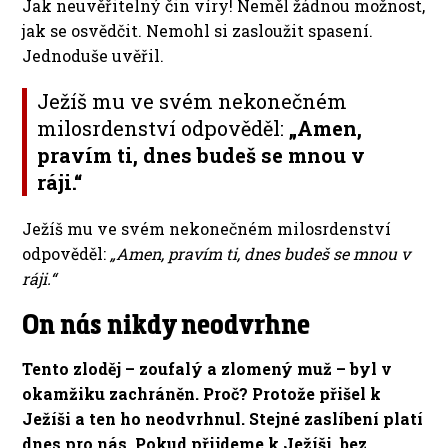
Jak neuvěřitelný čin víry! Neměl žádnou možnost,
jak se osvědčit. Nemohl si zasloužit spasení.
Jednoduše uvěřil.
Ježíš mu ve svém nekonečném
milosrdenství odpověděl:
„Amen,
pravím ti, dnes budeš se mnou v
ráji.“
Ježíš mu ve svém nekonečném milosrdenství
odpověděl:
„Amen, pravím ti, dnes budeš se mnou v
ráji.“
On nás nikdy neodvrhne
Tento zloděj – zoufalý a zlomený muž – byl v
okamžiku zachráněn. Proč? Protože přišel k
Ježíši a ten ho neodvrhnul. Stejné zaslíbení platí
dnes pro nás. Pokud přijdeme k Ježíši, bez