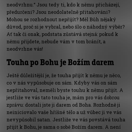
neodvrhnu.“ Jsou tedy ti, kdo k němu přicházejí,
předurčeni? Jsou neodolatelně přitahováni?
Mohou se rozhodnout nepřijít? Měl Bůh nějaký
důvod, proč si je vybral, nebo šlo o náhodný výběr?
Ať tak či onak, podstata zůstává stejná: pokud k
němu přijdete, nebude vám v tom bránít, a
neodvrhne vás!
Touha po Bohu je Božím darem
Ještě důležitější je, že touha přijít k němu je něco,
co v nás vypůsobuje on sám. Kdyby vás on sám
nepřitahoval, neměli byste touhu k němu přijít. A
jestliže ve vás tato touha je, mám pro vás dobrou
zprávu: dostali jste ji darem od Boha. Rozhodně ji
neiniciovalo vaše hříšné tělo a už vůbec ji ve vás
nevypůsobil satan. Jestliže ve vás povstává touha
přijít k Bohu, je sama o sobě Božím darem. A není