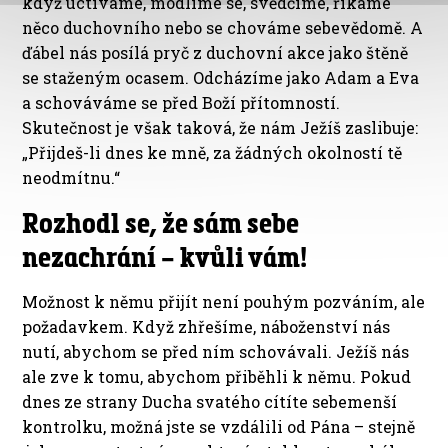
když uctíváme, modlíme se, svědčíme, říkáme
něco duchovního nebo se chováme sebevědomě. A
ďábel nás posílá pryč z duchovní akce jako štěně
se staženým ocasem. Odcházíme jako Adam a Eva
a schováváme se před Boží přítomností.
Skutečnost je však taková, že nám Ježíš zaslibuje:
„Přijdeš-li dnes ke mně, za žádných okolností tě
neodmítnu.“
Rozhodl se, že sám sebe
nezachrání – kvůli vám!
Možnost k němu přijít není pouhým pozváním, ale
požadavkem. Když zhřešíme, náboženství nás
nutí, abychom se před ním schovávali. Ježíš nás
ale zve k tomu, abychom přiběhli k němu. Pokud
dnes ze strany Ducha svatého cítíte sebemenší
kontrolku, možná jste se vzdálili od Pána – stejně