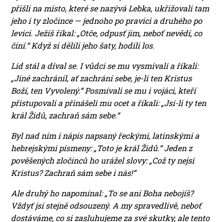
přišli na místo, které se nazývá Lebka, ukřižovali tam
jeho i ty zločince — jednoho po pravici a druhého po
levici. Ježíš říkal: „Otče, odpusť jim, neboť nevědí, co
činí.“ Když si dělili jeho šaty, hodili los.
Lid stál a díval se. I vůdci se mu vysmívali a říkali:
„Jiné zachránil, ať zachrání sebe, je-li ten Kristus
Boží, ten Vyvolený.“ Posmívali se mu i vojáci, kteří
přistupovali a přinášeli mu ocet a říkali: „Jsi-li ty ten
král Židů, zachraň sám sebe.“
Byl nad ním i nápis napsaný řeckými, latinskými a
hebrejskými písmeny: „Toto je král Židů.“ Jeden z
pověšených zločinců ho urážel slovy: „Což ty nejsi
Kristus? Zachraň sám sebe i nás!“
Ale druhý ho napomínal: „To se ani Boha nebojíš?
Vždyť jsi stejně odsouzený. A my spravedlivě, neboť
dostáváme, co si zasluhujeme za své skutky, ale tento