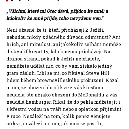
„
Všichni, které mi Otec dává, přijdou ke mně
; a
kdokoliv ke mně přijde, toho nevyženu ven.“
Není úžasné, že ti, kteří přicházejí k Ježíši,
nebudou nikdy z žádného důvodu odmítnuti? Ani
hřích, ani minulost, ani jakékoliv selhání nemůže
diskvalifikovat ty, kdo k němu přicházejí. Na
druhou stranu, pokud k Ježíši nepřijdete,
nemůžete udělat nic, co by vám získalo jediný
gram zásluh. Líbí se mi, co říkával Steve Hill
lidem během brownsvilleského probuzení. Kázal
o tom, že chození do církve z vás křesťana
neudělá, stejně jako chození do McDonaldu z vás
neudělá hamburger. Říkal, že do pekla můžete jít i
s křestní vodou na tváři nebo s oplatkou přijímání
v ruce. Nezáleží na tom, kolik peněz věnujete
církvi, nezáleží na tom, jak moc se postíte,