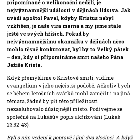
připomínané o velikonoční neděli, je
nejvýznamnější událostí v dějinách lidstva. Jak
uvádí apoštol Pavel, kdyby Kristus nebyl
vzkříšen, je naše víra marná a my jsme stále
ještě ve svých hříších. Pokud by
nejvýznamnějšímu okamžiku v dějinách něco
mohlo těsně konkurovat, byl by to Velký pátek
– den, kdy si připomínáme smrt našeho Pána
Ježíše Krista.
Když přemýšlíme o Kristově smrti, vidíme
evangelium v jeho nejčistší podobě. Ačkoliv bych
se během letošních svátků mohl zaměřit i na jiná
témata, žádné by při této příležitosti
nezasluhovalo důstojnější místo. Podívejme se
společně na Lukášův popis ukřižování (Lukáš
23,32-43):
Byli s ním vedeni k popravě i jiní: dva zločinci. A když