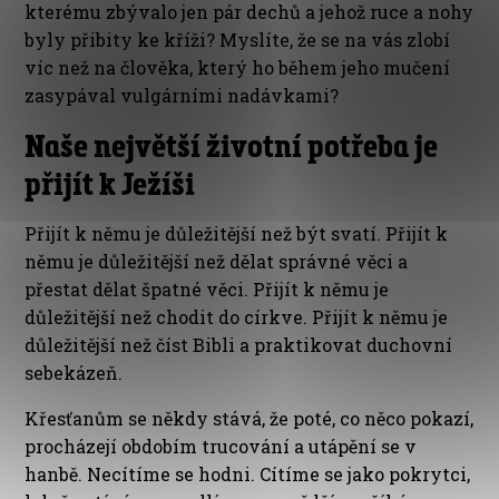
kterému zbývalo jen pár dechů a jehož ruce a nohy
byly přibity ke kříži? Myslíte, že se na vás zlobí
víc než na člověka, který ho během jeho mučení
zasypával vulgárními nadávkami?
Naše největší životní potřeba je
přijít k Ježíši
Přijít k němu je důležitější než být svatí. Přijít k
němu je důležitější než dělat správné věci a
přestat dělat špatné věci. Přijít k němu je
důležitější než chodit do církve. Přijít k němu je
důležitější než číst Bibli a praktikovat duchovní
sebekázeň.
Křesťanům se někdy stává, že poté, co něco pokazí,
procházejí obdobím trucování a utápění se v
hanbě. Necítíme se hodni. Cítíme se jako pokrytci,