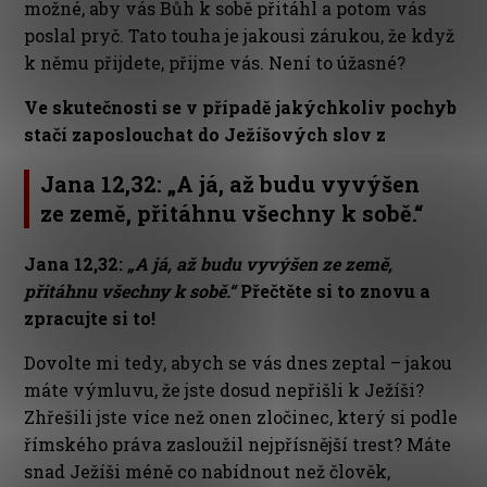
možné, aby vás Bůh k sobě přitáhl a potom vás
poslal pryč. Tato touha je jakousi zárukou, že když
k němu přijdete, přijme vás. Není to úžasné?
Ve skutečnosti se v případě jakýchkoliv pochyb
stačí zaposlouchat do Ježíšových slov z
Jana 12,32:
„
A já, až budu vyvýšen
ze země, přitáhnu všechny k sobě
.“
Jana 12,32:
„
A já, až budu vyvýšen ze země,
přitáhnu všechny k sobě
.“
Přečtěte si to znovu a
zpracujte si to!
Dovolte mi tedy, abych se vás dnes zeptal – jakou
máte výmluvu, že jste dosud nepřišli k Ježíši?
Zhřešili jste více než onen zločinec, který si podle
římského práva zasloužil nejpřísnější trest? Máte
snad Ježíši méně co nabídnout než člověk,