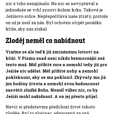
nic z toho nezajímalo. Na nic se nevyptával a
jednoduše se vrhl synovi kolem krku. Takové je
Ježíšovo srdce. Nepřepočítává naše ztráty, protože
on už je nesl za nás. Byl ochoten utrpět porážku
kříže, aby nás získal.
Zloděj neměl co nabídnout
Vraťme se ale teď k již zmíněnému lotrovi na
kříži. V Písmu snad není nikdo bezmocnější než
tento muž. Měl přibité ruce a nemohl tedy již pro
Ježíše nic udělat. Měl přibité nohy a nemohl
pokleknout, aby se mu poklonil. Zbývaly mu již
jen hodiny života a nemohl svou budoucnost
zasvětit službě Bohu. Neměl vůbec nic, co by
Ježíši mohl nabídnout. A on jej přesto přijal.
Navíc si představme předchozí život tohoto
zloděje. Byl to zločinec, odsouzený za svá