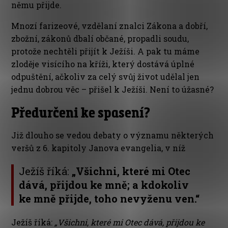
němu přijde.
Mnozí farizeové, vzdělaní znalci Zákona a dobří,
zbožní, zákonů dbalí občané, propadli soudu,
protože nechtěli přijít k Ježíši. A pak tu máme
zloděje visícího na kříži, který dostává úplné
odpuštění, ačkoliv za celý svůj život udělal jen
jednu dobrou věc – přišel k Ježíši. Není to úžasné?
Předurčeni ke spasení?
Již dlouho se vedou debaty o významu některých
veršů z 6. kapitoly Janova evangelia, v níž
Ježíš říká:
„Všichni, které mi Otec
dává, přijdou ke mně; a kdokoliv
ke mně přijde, toho nevyženu ven.“
Ježíš říká:
„Všichni, které mi Otec dává, přijdou ke