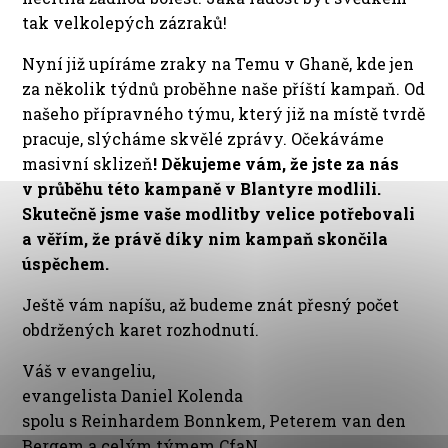
tak velkolepých zázraků!
Nyní již upíráme zraky na Temu v Ghaně, kde jen
za několik týdnů proběhne naše příští kampaň. Od
našeho přípravného týmu, který již na místě tvrdě
pracuje, slýcháme skvělé zprávy. Očekáváme
masivní sklizeň
! Děkujeme vám, že jste za nás
v průběhu této kampaně v Blantyre modlili.
Skutečně jsme vaše modlitby velice potřebovali
a věřím, že právě díky nim kampaň skončila
úspěchem.
Ještě vám napíšu, až budeme znát přesný počet
obdržených karet rozhodnutí.
Váš v evangeliu,
evangelista Daniel Kolenda
spolu s Reinhardem Bonnkem, Peterem van den
Bergem a celým týmem CfaN