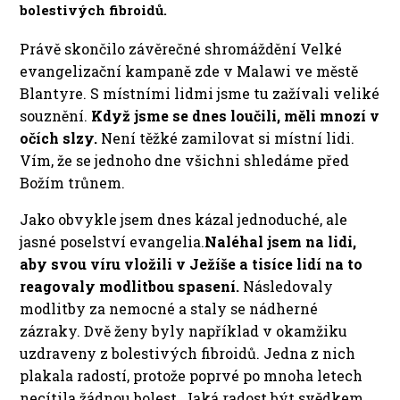
bolestivých fibroidů.
Právě skončilo závěrečné shromáždění Velké
evangelizační kampaně zde v Malawi ve městě
Blantyre. S místními lidmi jsme tu zažívali veliké
souznění.
Když jsme se dnes loučili, měli mnozí v
očích slzy.
Není těžké zamilovat si místní lidi.
Vím, že se jednoho dne všichni shledáme před
Božím trůnem.
Jako obvykle jsem dnes kázal jednoduché, ale
jasné poselství evangelia.
Naléhal jsem na lidi,
aby svou víru vložili v Ježíše a tisíce lidí na to
reagovaly modlitbou spasení.
Následovaly
modlitby za nemocné a staly se nádherné
zázraky. Dvě ženy byly například v okamžiku
uzdraveny z bolestivých fibroidů. Jedna z nich
plakala radostí, protože poprvé po mnoha letech
necítila žádnou bolest. Jaká radost být svědkem