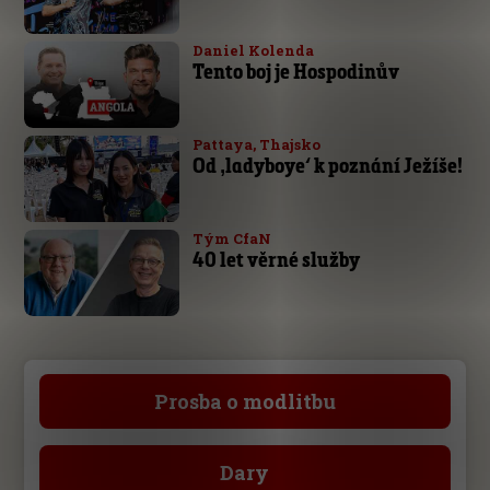
Daniel Kolenda
Tento boj je Hospodinův
Pattaya, Thajsko
Od ‚ladyboye‘ k poznání Ježíše!
Tým CfaN
40 let věrné služby
Prosba o modlitbu
Dary