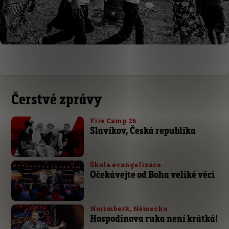
Čerstvé zprávy
Fire Camp 26
Slavíkov, Česká republika
Škola evangelizace
Očekávejte od Boha veliké věci
Norimberk, Německo
Hospodinova ruka není krátká!