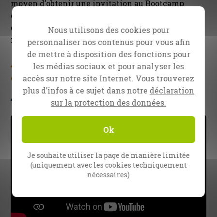
moyen d’obtenir une invitation au Bootcamp
d’évangélisation est de participer à l’école
d’évangélisation SOE et d’atteindre le plus haut
Nous utilisons des cookies pour
niveau de réussite pendant cette école.
personnaliser nos contenus pour vous afin
de mettre à disposition des fonctions pour
Acceptation des candidatures pour la
les médias sociaux et pour analyser les
classe d’été
accès sur notre site Internet. Vous trouverez
plus d’infos à ce sujet dans notre
déclaration
À quoi s’attendre à la SOE
sur la protection des données.
Ok
Je souhaite utiliser la page de manière limitée
(uniquement avec les cookies techniquement
nécessaires)