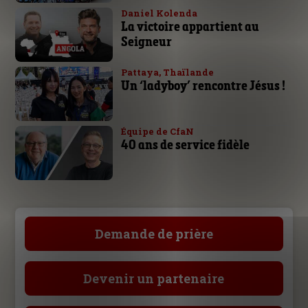
Daniel Kolenda
La victoire appartient au
Seigneur
Pattaya, Thaïlande
Un ‘ladyboy’ rencontre Jésus !
Équipe de CfaN
40 ans de service fidèle
Demande de prière
Devenir un partenaire