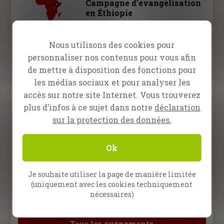
Campagne d’évangélisation
en Éthiopie
10 – 13 décembre 2026
Nous utilisons des cookies pour
Campagne d’évangélisation
personnaliser nos contenus pour vous afin
en Éthiopie
de mettre à disposition des fonctions pour
les médias sociaux et pour analyser les
15 février – 28 mars 2027
École d’évangélisation à
accès sur notre site Internet. Vous trouverez
Quito, Équateur
plus d’infos à ce sujet dans notre
déclaration
sur la protection des données.
12 avril – 23 mai 2027
École d’évangélisation à
Ok
Marseille, France
Je souhaite utiliser la page de manière limitée
2027
(uniquement avec les cookies techniquement
École d’évangélisation à
nécessaires)
Francfort, Allemagne
Tous les événements