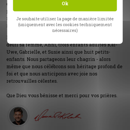
Ok
des milliers de gens pour me soutenir dans la
prière et pour être des partenaires de notre
ministère. Nous partagerons les mêmes
Je souhaite utiliser la page de manière limitée
(uniquement avec les cookies techniquement
récompenses au Ciel ».
nécessaires)
L’évangéliste Reinhard Bonnke laisse dans le
deuil sa femme, Anni, trois enfants adultes Kai-
Uwe, Gabrielle, et Susie ainsi que huit petits-
enfants. Nous partageons leur chagrin - alors
même que nous célébrons son héritage profond de
foi et que nous anticipons avec joie nos
retrouvailles célestes.
Que Dieu vous bénisse et merci pour vos prières.