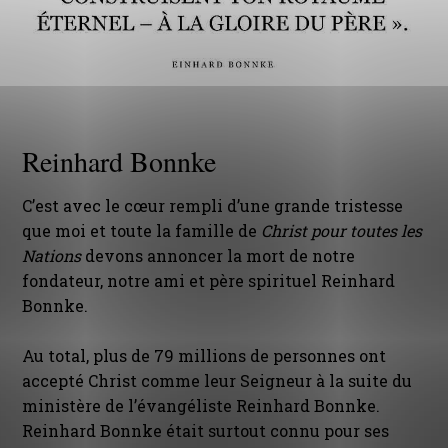
Reinhard Bonnke
C’est avec le cœur rempli d’une grande tristesse
que moi et toute la famille de
Christ pour toutes les
Nations
devons annoncer la mort de notre
fondateur, notre ami et père spirituel Reinhard
Bonnke.
Au total, plus de 79 millions de personnes ont
accepté Christ comme leur Seigneur à la suite du
ministère de l’évangéliste Reinhard Bonnke.
Reinhard Bonnke était surtout connu pour ses