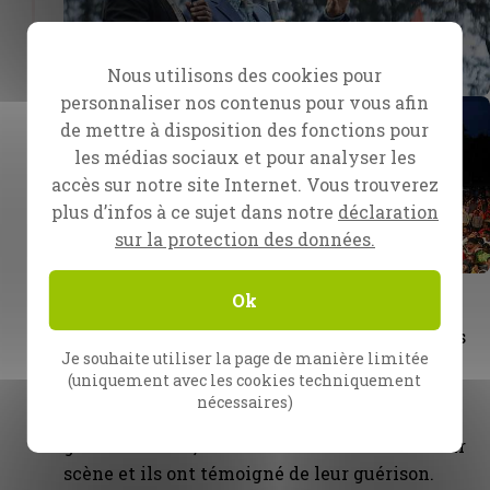
Nous utilisons des cookies pour
personnaliser nos contenus pour vous afin
de mettre à disposition des fonctions pour
les médias sociaux et pour analyser les
accès sur notre site Internet. Vous trouverez
plus d’infos à ce sujet dans notre
déclaration
sur la protection des données.
Ok
Au début, personne n’est venu témoigner
après la prière la guérison depuis la scène. Les
Je souhaite utiliser la page de manière limitée
évangélistes Zack et John sont donc allés
(uniquement avec les cookies techniquement
dans la foule et ont commencé à imposer les
nécessaires)
mains, et les gens ont commencé à être
guéris. Ensuite, nous les avons fait monter sur
scène et ils ont témoigné de leur guérison.