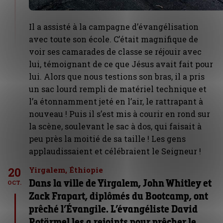
Il a assisté à la campagne d’évangélisation
avec toute son école. C’était magnifique de
voir ses camarades de classe se réjouir avec
lui, témoignant de ce que Jésus avait fait pour
lui. Alors que nous testions son bras, il a pris
un sac lourd rempli de matériel technique et
l’a étonnamment jeté en l’air, le rattrapant à
nouveau ! Puis il s’est mis à courir en rond sur
la scène, soulevant le sac à dos, qui faisait à
peu près la moitié de sa taille ! Les gens
applaudissaient et célébraient le Seigneur !
20
Yirgalem, Éthiopie
Dans la ville de Yirgalem, John Whitley et
OCT.
Zack Frapart, diplômés du Bootcamp, ont
prêché l’Évangile. L’évangéliste David
Rotärmel les a rejoints pour prêcher le