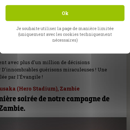
Ok
Je souhaite utiliser la page de manière limitée
(uniquement avec les cookies techniquement
nécessaires)
nt avec plus d'un million de décisions
! D'innombrables guérisons miraculeuses ! Une
lée par l'Évangile !
Lusaka (Hero Stadium), Zambie
ernière soirée de notre campagne de
 Zambie.