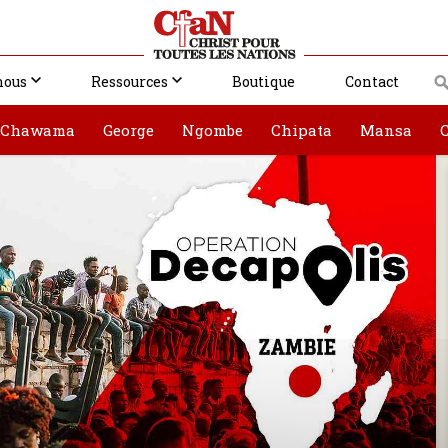
nous
Ressources
Boutique
Contact
Chawama
George
Ngombe
Chipata
Mansa