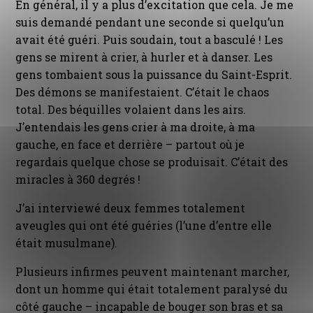
En général, il y a plus d’excitation que cela. Je me
suis demandé pendant une seconde si quelqu’un
avait été guéri. Puis soudain, tout a basculé ! Les
gens se mirent à crier, à hurler et à danser. Les
gens tombaient sous la puissance du Saint-Esprit.
Des démons se manifestaient. C’était le chaos
total. Des béquilles volaient dans les airs.
J’entendais les gens crier à ma droite, à ma
gauche, en face et derrière – partout où je
regardais quelque chose se produisait. C’était des
miracles à 360 degrés !
J’ai interviewé deux femmes totalement
aveugles qui ont été guéries (l’une d’entre elle
était musulmane).
Plusieurs infirmes peuvent maintenant marcher,
dont un homme qui était totalement paralysé du
côté gauche – incapable de bouger son bras et sa