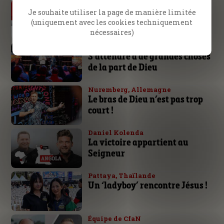
Par Daniel Kolenda
L’urgence de l’évangélisation
Je souhaite utiliser la page de manière limitée
(uniquement avec les cookies techniquement
nécessaires)
École d’évangélisation SOE
S’attendre à de grandes choses
de la part de Dieu
Nuremberg, Allemagne
Le bras de Dieu n’est pas trop
court !
Daniel Kolenda
La victoire appartient au
Seigneur
Pattaya, Thaïlande
Un ‘ladyboy’ rencontre Jésus !
Équipe de CfaN