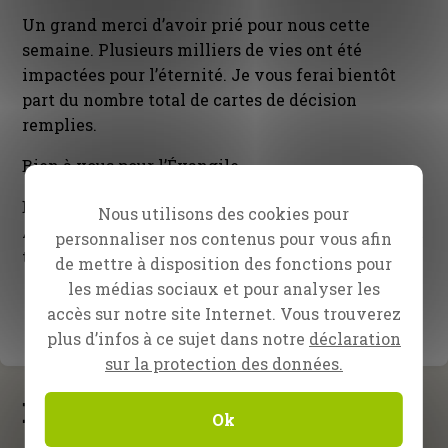
Un grand merci d’avoir prié pour nous cette
semaine. Plusieurs milliers de vies ont été
impactées pour l’éternité. Je vous ferai bientôt
part du nombre total de cartes de décision
remplies.
Bien à vous pour l’Évangile
Daniel Kolenda, évangéliste
Nous utilisons des cookies pour
Ainsi que Reinhard Bonnke, Peter van den Berg et
personnaliser nos contenus pour vous afin
toute l’équipe CfaN
de mettre à disposition des fonctions pour
les médias sociaux et pour analyser les
accès sur notre site Internet. Vous trouverez
plus d’infos à ce sujet dans notre
déclaration
sur la protection des données.
Nouveautés
Ok