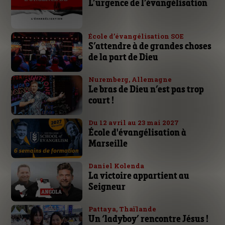
L’urgence de l’évangélisation
École d’évangélisation SOE
S’attendre à de grandes choses
de la part de Dieu
Nuremberg, Allemagne
Le bras de Dieu n’est pas trop
court !
Du 12 avril au 23 mai 2027
École d'évangélisation à
Marseille
Daniel Kolenda
La victoire appartient au
Seigneur
Pattaya, Thaïlande
Un ‘ladyboy’ rencontre Jésus !