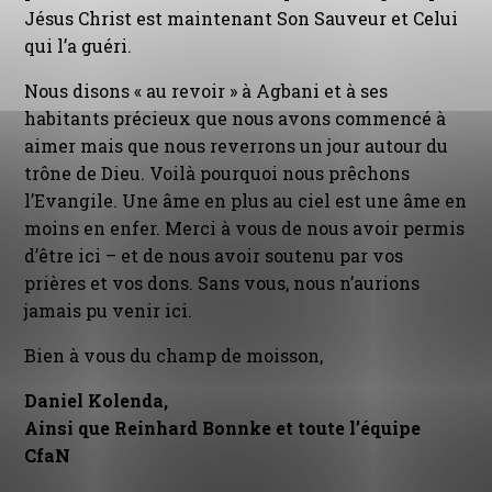
Jésus Christ est maintenant Son Sauveur et Celui
qui l’a guéri.
Nous disons « au revoir » à Agbani et à ses
habitants précieux que nous avons commencé à
aimer mais que nous reverrons un jour autour du
trône de Dieu. Voilà pourquoi nous prêchons
l’Evangile. Une âme en plus au ciel est une âme en
moins en enfer. Merci à vous de nous avoir permis
d’être ici – et de nous avoir soutenu par vos
prières et vos dons. Sans vous, nous n’aurions
jamais pu venir ici.
Bien à vous du champ de moisson,
Daniel Kolenda,
Ainsi que Reinhard Bonnke et toute l’équipe
CfaN