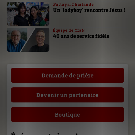
Pattaya, Thaïlande
Un ‘ladyboy’ rencontre Jésus !
Équipe de CfaN
40 ans de service fidèle
Demande de prière
Devenir un partenaire
Boutique