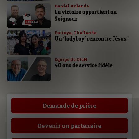
Daniel Kolenda
La victoire appartient au
Seigneur
Pattaya, Thaïlande
Un ‘ladyboy’ rencontre Jésus !
Équipe de CfaN
40 ans de service fidèle
Demande de prière
Devenir un partenaire