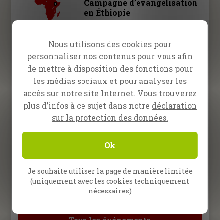
Campagne d’évangélisation
en Éthiopie
10 – 13 décembre 2026
Nous utilisons des cookies pour
Campagne d’évangélisation
personnaliser nos contenus pour vous afin
en Éthiopie
de mettre à disposition des fonctions pour
les médias sociaux et pour analyser les
15 février – 28 mars 2027
École d’évangélisation à
accès sur notre site Internet. Vous trouverez
Quito, Équateur
plus d’infos à ce sujet dans notre
déclaration
sur la protection des données.
12 avril – 23 mai 2027
École d’évangélisation à
Ok
Marseille, France
Je souhaite utiliser la page de manière limitée
2027
(uniquement avec les cookies techniquement
École d’évangélisation à
nécessaires)
Francfort, Allemagne
Tous les événements