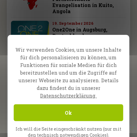
Evangelisation in Kuito,
Angola
19. September 2026
One2One in Augsburg,
Deutschland
Wir verwenden Cookies, um unsere Inhalte
26. September 2026
für dich personalisieren zu können, um
One2One in Schwäbisch
Hall, Deutschland
Funktionen für soziale Medien für dich
bereitzustellen und um die Zugriffe auf
28. September – 3. Oktober 2026
unserer Webseite zu analysieren. Details
Fire Camp 26 – Leipzig,
dazu findest du in unserer
Deutschland
Datenschutzerklärung.
10. October 2026
Ok
One2One in Bad
Reichenhall, Deutschland
Ich will die Seite eingeschränkt nutzen (nur mit
den technisch notwendigen Cookies).
Alle Termine