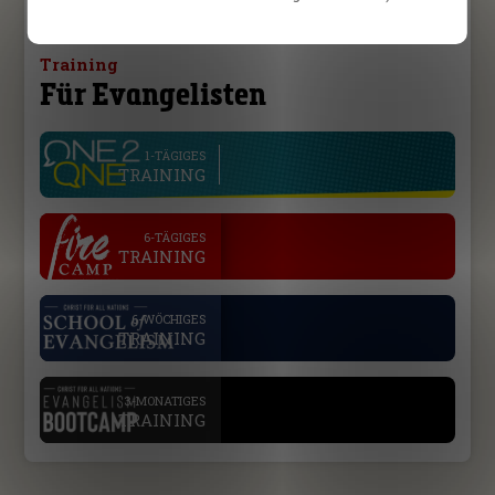
Training
Für Evangelisten
line
1-TÄGIGES
TRAINING
.
6-TÄGIGES
TRAINING
.
6-WÖCHIGES
TRAINING
.
3-MONATIGES
TRAINING