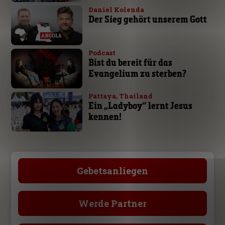
Daniel Kolenda
Der Sieg gehört unserem Gott
Podcast
Bist du bereit für das
Evangelium zu sterben?
Pattaya, Thailand
Ein „Ladyboy“ lernt Jesus
kennen!
Gebetsanliegen
Werde Partner