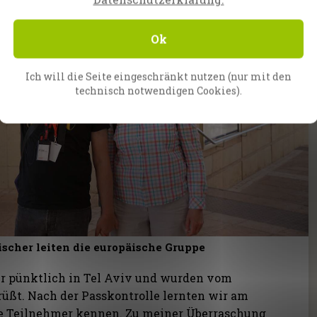
Ok
Ich will die Seite eingeschränkt nutzen (nur mit den
technisch notwendigen Cookies).
scher leiten die europäische Gruppe
ir pünktlich in Tel Aviv und wurden vom
üßt. Nach der Passkontrolle lernten wir am
e Teilnehmer kennen. Zu meiner Überraschung