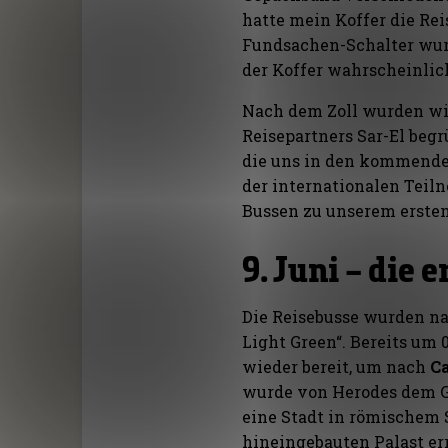
hatte mein Koffer die Re
Fundsachen-Schalter wur
der Koffer wahrscheinlic
Nach dem Zoll wurden wi
Reisepartners Sar-El begr
die uns in den kommende
der internationalen Teil
Bussen zu unserem erste
9. Juni – die 
Die Reisebusse wurden na
Light Green“. Bereits um
wieder bereit, um nach
C
wurde von Herodes dem Gr
eine Stadt in römischem 
hineingebauten Palast er