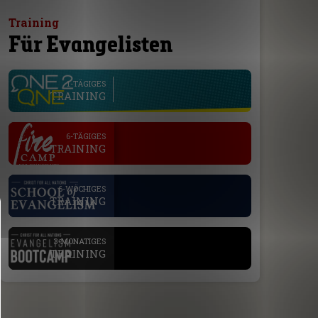
Training
Für Evangelisten
line
1-TÄGIGES
TRAINING
.
6-TÄGIGES
TRAINING
.
6-WÖCHIGES
TRAINING
.
3-MONATIGES
TRAINING