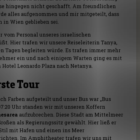
ise hingegen nicht geschafft. Am freundlichen
de alles aufgenommen und mir mitgeteilt, dass
h in Wien geblieben sei.
r vom Personal unseres israelischen
üßt. Hier trafen wir unsere Reiseleiterin Tanya,
n Tagen begleiten würde. Es trafen immer mehr
nehmer ein und nach einigem Warten ging es mit
n Hotel Leonardo Plaza nach Netanya.
erste Tour
ch Farben aufgeteilt und unser Bus war „Bus
 07:20 Uhr standen wir mit unseren Koffern
aesarea
aufzubrechen. Diese Stadt am Mittelmeer
oßen als Regierungssitz gewählt. Hier ließ er
Stil mit Hafen und einen ins Meer
richten. Im Amphitheater trafen wir uns mit