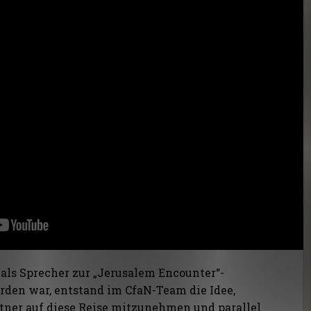
ls Sprecher zur „Jerusalem Encounter“-
den war, entstand im CfaN-Team die Idee,
rtner auf diese Reise mitzunehmen und parallel