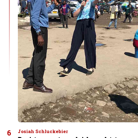
6
Josiah Schluckebier