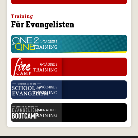
Training
Für Evangelisten
line
1-TÄGIGES
TRAINING
.
6-TÄGIGES
TRAINING
.
6-WÖCHIGES
TRAINING
.
3-MONATIGES
TRAINING