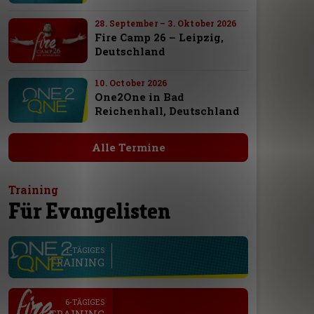
28. September – 3. Oktober 2026
Fire Camp 26 – Leipzig,
Deutschland
10. October 2026
One2One in Bad
Reichenhall, Deutschland
Alle Termine
Training
Für Evangelisten
line
1-TÄGIGES
TRAINING
.
6-TÄGIGES