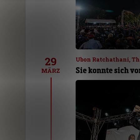
29
Ubon Ratchathani, Th
Sie konnte sich vo
MÄRZ