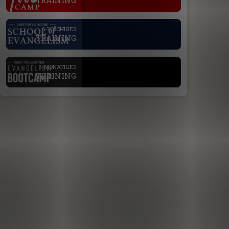
TRAINING
.
6-WÖCHIGES
TRAINING
.
3-MONATIGES
TRAINING