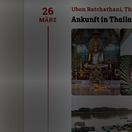
26
Ubon Ratchathani, Th
Ankunft in Thail
MÄRZ