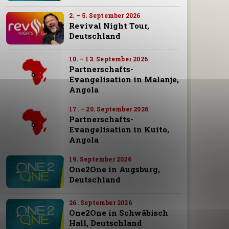
2. – 5. September 2026
Revival Night Tour,
Deutschland
10. – 13. September 2026
Partnerschafts-
Evangelisation in Malanje,
Angola
17. – 20. September 2026
Partnerschafts-
Evangelisation in Kuito,
Angola
19. September 2026
One2One in Augsburg,
Deutschland
26. September 2026
One2One in Schwäbisch
Hall, Deutschland