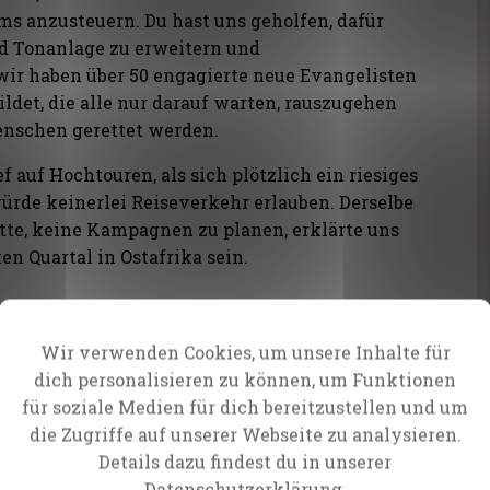
ms anzusteuern. Du hast uns geholfen, dafür
d Tonanlage zu erweitern und
ir haben über 50 engagierte neue Evangelisten
ldet, die alle nur darauf warten, rauszugehen
enschen gerettet werden.
f auf Hochtouren, als sich plötzlich ein riesiges
würde keinerlei Reiseverkehr erlauben. Derselbe
hatte, keine Kampagnen zu planen, erklärte uns
en Quartal in Ostafrika sein.
n Weg, wo keiner zu sein
Wir verwenden Cookies, um unsere Inhalte für
dich personalisieren zu können, um Funktionen
für soziale Medien für dich bereitzustellen und um
ia gerade schloss, öffnete sich eine andere
die Zugriffe auf unserer Webseite zu analysieren.
 machte sein Herz auf
– und seine Flughäfen.
Details dazu findest du in unserer
em
geschäftiger Tage änderte
unser ganzes Team
Datenschutzerklärung.