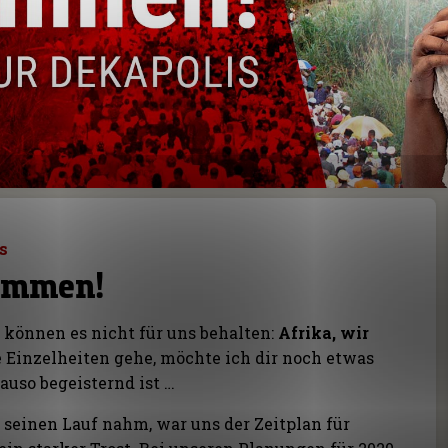
s
kommen!
 können es nicht für uns behalten:
Afrika, wir
e Einzelheiten gehe, möchte ich dir noch etwas
auso begeisternd ist …
 seinen Lauf nahm, war uns der Zeitplan für