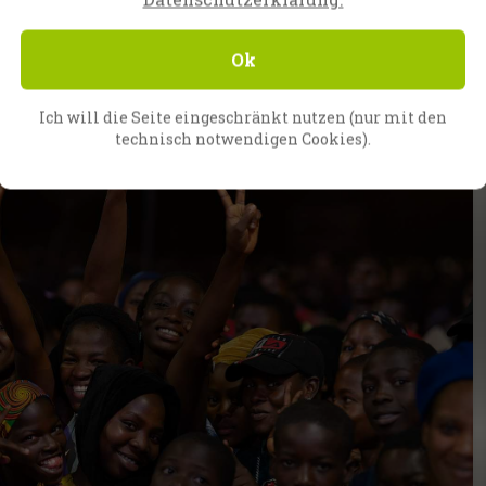
us. In großer Eile wurden Flugtickets gebucht
unsere Ausrüstung auf dem Landweg zu
Ok
wir dazu gerade „Amen!“ gesagt hatten, waren wir
Ich will die Seite eingeschränkt nutzen (nur mit den
technisch notwendigen Cookies).