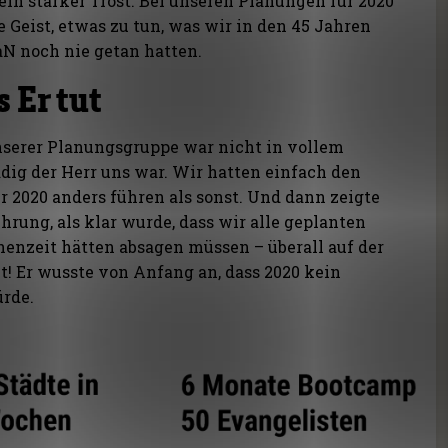
in starker Trost. Bei unseren Planungen für 2020
e Geist, etwas zu tun, was wir in den 45 Jahren
aN noch nie getan hatten.
 Er tut
nserer Planungsgruppe war nicht in vollem
ig der Herr uns war. Wir hatten einfach den
r 2020 anders führen als sonst. Und dann zeigte
rung, als klar wurde, dass wir alle geplanten
nzeit hätten absagen müssen – überall auf der
ut! Er wusste von Anfang an, dass 2020 kein
rde.