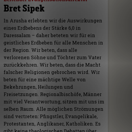
Bret Sipek
In Arusha erlebten wir die Auswirkungen
eines Erdbebens der Stärke 6,0 in
Daressalam – daher beteten wir für ein
geistliches Erdbeben für alle Menschen in
der Region. Wir beten, dass alle
verlorenen Söhne und Töchter zum Vater
zurückkehren. Wir beten, dass die Macht
falscher Religionen gebrochen wird. Wir
beten für eine mächtige Welle von
Bekehrungen, Heilungen und
Freisetzungen. Regionalbischöfe, Männer
mit viel Verantwortung, sitzen mit uns im
selben Raum. Alle möglichen Strömungen
sind vertreten: Pfingstler, Evangelikale,
Protestanten, Anglikaner, Katholiken. Es
gibt keine theologischen Debatten über