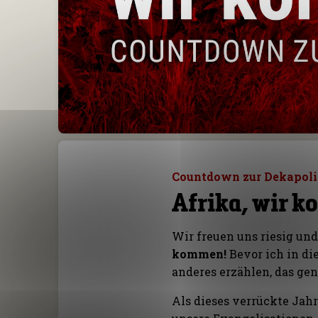
Countdown zur Dekapoli
Afrika, wir 
Wir freuen uns riesig und
kommen!
Bevor ich in di
anderes erzählen, das gen
Als dieses verrückte Jahr