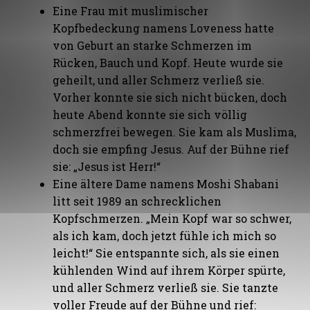
Eine Frau mit muslimischer
Kopfbedeckung namens Loveness hatte
von Geburt an starke Schmerzen im
Rücken, Bauch und Kopf. Heute wurde sie
geheilt, und aller Schmerz verließ sie.
Vorher konnte sie sich nicht bücken, doch
heute Abend konnte sie sich völlig
schmerzfrei bewegen. Sie kam als Muslima,
doch sie empfing Jesus. Auf der Bühne rief
sie: „Jesus ist Herr!“
Eine ältere Dame namens Moshi Shabani
litt seit 1989 an schrecklichen
Kopfschmerzen. „Mein Kopf war so schwer,
als ich kam, doch jetzt fühle ich mich so
leicht!“ Sie entspannte sich, als sie einen
kühlenden Wind auf ihrem Körper spürte,
und aller Schmerz verließ sie. Sie tanzte
voller Freude auf der Bühne und rief: