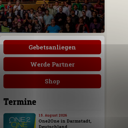
Gebetsanliegen
Werde Partner
Shop
Termine
15. August 2026
One2One in Darmstadt,
Deutschland