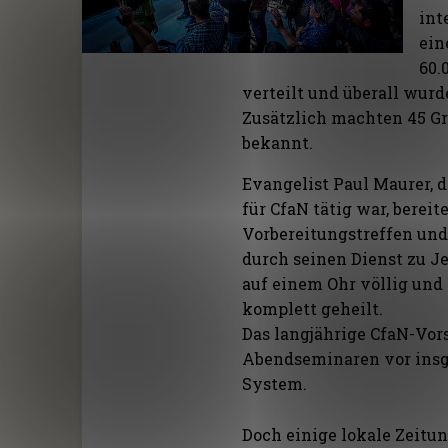
int
ein
60.
verteilt und überall wur
Zusätzlich machten 45 Gr
bekannt.
Evangelist Paul Maurer, 
für CfaN tätig war, berei
Vorbereitungstreffen und
durch seinen Dienst zu Je
auf einem Ohr völlig und
komplett geheilt.
Das langjährige CfaN-Vors
Abendseminaren vor insg
System.
Doch einige lokale Zeitu