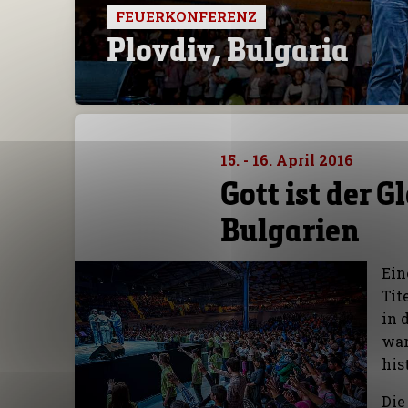
FEUERKONFERENZ
Plovdiv, Bulgaria
15. - 16. April 2016
Gott ist der G
Bulgarien
Ein
Tit
in 
war
his
Die