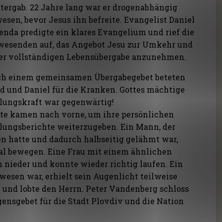
tergab. 22 Jahre lang war er drogenabhängig
esen, bevor Jesus ihn befreite. Evangelist Daniel
enda predigte ein klares Evangelium und rief die
esenden auf, das Angebot Jesu zur Umkehr und
er vollständigen Lebensübergabe anzunehmen.
h einem gemeinsamen Übergabegebet beteten
d und Daniel für die Kranken. Gottes mächtige
lungskraft war gegenwärtig!
te kamen nach vorne, um ihre persönlichen
lungsberichte weiterzugeben. Ein Mann, der
en hatte und dadurch halbseitig gelähmt war,
al bewegen. Eine Frau mit einem ähnlichen
 nieder und konnte wieder richtig laufen. Ein
ewesen war, erhielt sein Augenlicht teilweise
e und lobte den Herrn. Peter Vandenberg schloss
gensgebet für die Stadt Plovdiv und die Nation