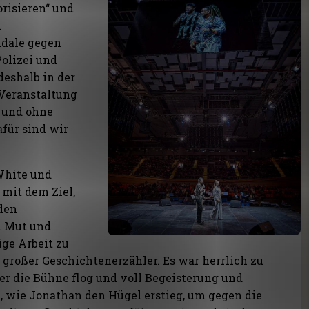
rorisieren“ und
n
ndale gegen
Polizei und
deshalb in der
 Veranstaltung
h und ohne
afür sind wir
White und
 mit dem Ziel,
den
n Mut und
ige Arbeit zu
n großer Geschichtenerzähler. Es war herrlich zu
er die Bühne flog und voll Begeisterung und
 wie Jonathan den Hügel erstieg, um gegen die