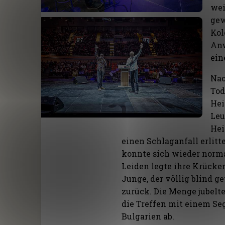
wei
gew
Kol
Anw
ein
Nac
Tod
Hei
Leu
Hei
einen Schlaganfall erlitt
konnte sich wieder norm
Leiden legte ihre Krücken
Junge, der völlig blind g
zurück. Die Menge jubelt
die Treffen mit einem Se
Bulgarien ab.