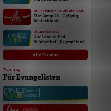
28. September – 3. Oktober 2026
Fire Camp 26 – Leipzig,
Deutschland
10. October 2026
One2One in Bad
Reichenhall, Deutschland
Alle Termine
Training
Für Evangelisten
line
1-TÄGIGES
TRAINING
.
6-TÄGIGES