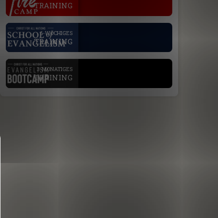
TRAINING
.
6-WÖCHIGES
TRAINING
.
3-MONATIGES
TRAINING