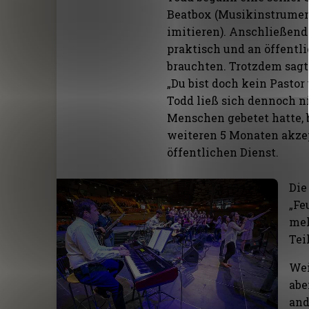
Beatbox (Musikinstrumen
imitieren). Anschließend 
praktisch und an öffentl
brauchten. Trotzdem sagt
„Du bist doch kein Pastor
Todd ließ sich dennoch ni
Menschen gebetet hatte, 
weiteren 5 Monaten akzep
öffentlichen Dienst.
Die
„Fe
meh
Tei
Wei
abe
and