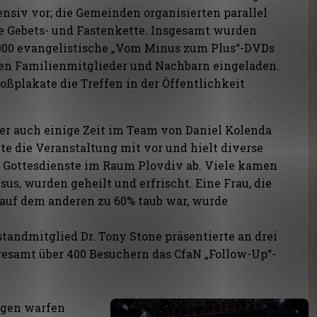
ensiv vor; die Gemeinden organisierten parallel
e Gebets- und Fastenkette. Insgesamt wurden
000 evangelistische „Vom Minus zum Plus“-DVDs
den Familienmitglieder und Nachbarn eingeladen.
oßplakate die Treffen in der Öffentlichkeit
der auch einige Zeit im Team von Daniel Kolenda
tete die Veranstaltung mit vor und hielt diverse
 Gottesdienste im Raum Plovdiv ab. Viele kamen
sus, wurden geheilt und erfrischt. Eine Frau, die
 auf dem anderen zu 60% taub war, wurde
tandmitglied Dr. Tony Stone präsentierte an drei
esamt über 400 Besuchern das CfaN „Follow-Up“-
ngen warfen