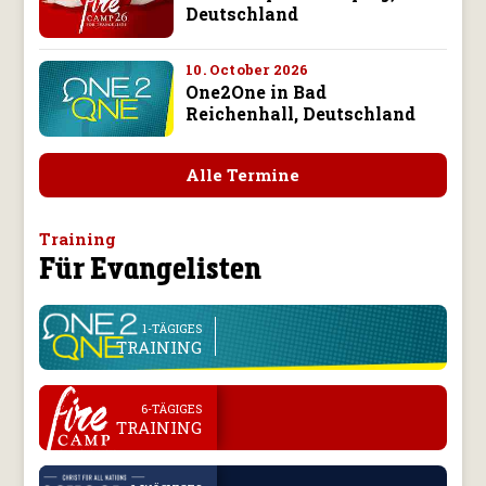
Deutschland
10. October 2026
One2One in Bad
Reichenhall, Deutschland
Alle Termine
Training
Für Evangelisten
line
1-TÄGIGES
TRAINING
.
6-TÄGIGES
TRAINING
.