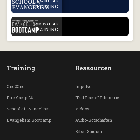
6-WÖCHIGES
TRAINING
.
3-MONATIGES
TRAINING
Training
Ressourcen
One2One
Impulse
Fire Camp 26
"Full Flame" Filmserie
School of Evangelism
Videos
Evangelism Bootcamp
Audio-Botschaften
Bibel-Studien