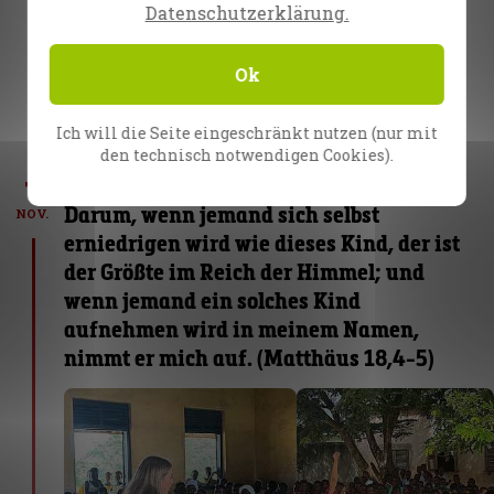
Datenschutzerklärung.
so kraftvoll, Jesus und der Heilige Geist
kamen und berührten sie, einer der jungen
Männer hatte Tränen in den Augen.
Ok
Das ist mein Jesus, er ist der Einzige, der
Ich will die Seite eingeschränkt nutzen (nur mit
retten kann!!!!
den technisch notwendigen Cookies).
7
Yana Shevchuk
Darum, wenn jemand sich selbst
NOV.
erniedrigen wird wie dieses Kind, der ist
der Größte im Reich der Himmel; und
wenn jemand ein solches Kind
aufnehmen wird in meinem Namen,
nimmt er mich auf. (Matthäus 18,4-5)