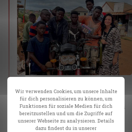
Also fing ich an, mit ihnen über Jesus zu
Wir verwenden Cookies, um unsere Inhalte
sprechen, wie sehr er sie liebt, ich predigte
für dich personalisieren zu können, um
ihnen das klare Evangelium und die Umkehr
Funktionen für soziale Medien für dich
von all ihren Sünden, einige gaben an, Drogen
bereitzustellen und um die Zugriffe auf
zu nehmen, Pornografie zu schauen und Sex
unserer Webseite zu analysieren. Details
außerhalb der Ehe zu haben. Ich führte sie im
dazu findest du in unserer
Gebet zu Jesus und zur Umkehr. Wow, es war