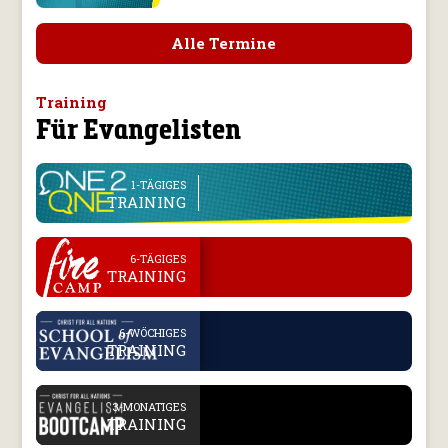
Alle Termine
Training
Für Evangelisten
line
1-TÄGIGES
TRAINING
.
6-TÄGIGES
TRAINING
.
6-WÖCHIGES
TRAINING
.
3-MONATIGES
TRAINING