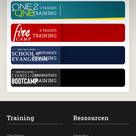
line
1-TÄGIGES
TRAINING
.
6-TÄGIGES
TRAINING
.
6-WÖCHIGES
TRAINING
.
3-MONATIGES
TRAINING
Training
Ressourcen
One2One
Impulse