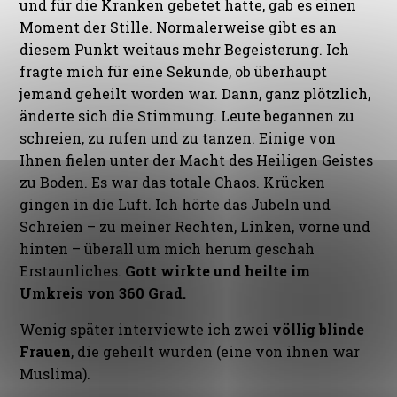
und für die Kranken gebetet hatte, gab es einen
Moment der Stille. Normalerweise gibt es an
diesem Punkt weitaus mehr Begeisterung. Ich
fragte mich für eine Sekunde, ob überhaupt
jemand geheilt worden war. Dann, ganz plötzlich,
änderte sich die Stimmung. Leute begannen zu
schreien, zu rufen und zu tanzen. Einige von
Ihnen fielen unter der Macht des Heiligen Geistes
zu Boden. Es war das totale Chaos. Krücken
gingen in die Luft. Ich hörte das Jubeln und
Schreien – zu meiner Rechten, Linken, vorne und
hinten – überall um mich herum geschah
Erstaunliches.
Gott wirkte und heilte im
Umkreis von 360 Grad.
Wenig später interviewte ich zwei
völlig blinde
Frauen
, die geheilt wurden (eine von ihnen war
Muslima).