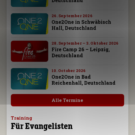
Deutschland
26. September 2026
One2One in Schwäbisch
Hall, Deutschland
28. September – 3. Oktober 2026
Fire Camp 26 – Leipzig,
Deutschland
10. October 2026
One2One in Bad
Reichenhall, Deutschland
Alle Termine
Training
Für Evangelisten