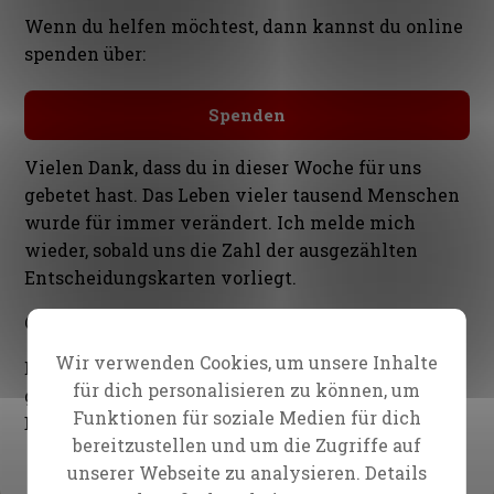
Wenn du helfen möchtest, dann kannst du online
spenden über:
Spenden
Vielen Dank, dass du in dieser Woche für uns
gebetet hast. Das Leben vieler tausend Menschen
wurde für immer verändert. Ich melde mich
wieder, sobald uns die Zahl der ausgezählten
Entscheidungskarten vorliegt.
Gemeinsam mit dir für das Evangelium
Wir verwenden Cookies, um unsere Inhalte
Evangelist Daniel Kolenda
für dich personalisieren zu können, um
gemeinsam mit Reinhard Bonnke, Peter van den
Funktionen für soziale Medien für dich
Berg und dem gesamten CfaN-Team
bereitzustellen und um die Zugriffe auf
unserer Webseite zu analysieren. Details