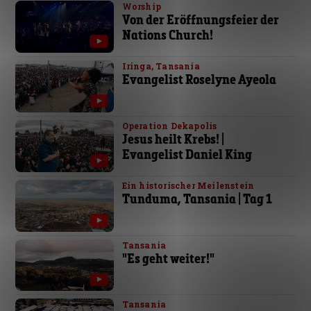
Worship
Von der Eröffnungsfeier der
Nations Church!
Iringa, Tansania
Evangelist Roselyne Ayeola
Operation Dekapolis
Jesus heilt Krebs! |
Evangelist Daniel King
Ein historischer Meilenstein
Tunduma, Tansania | Tag 1
Tansania
"Es geht weiter!"
Tansania