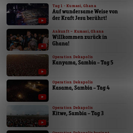
Tag 1 - Kumasi, Ghana
Auf wundersame Weise von
der Kraft Jesu berührt!
Ankunft – Kumasi, Ghana
Willkommen zurück in
Ghana!
Operation Dekapolis
Kanyama, Sambia – Tag 5
Operation Dekapolis
Kasama, Sambia – Tag 4
Operation Dekapolis
Kitwe, Sambia – Tag 3
Operation Dekapolis beginnt