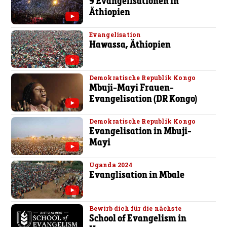
9 Evangelisationen in
Äthiopien
Evangelisation
Hawassa, Äthiopien
Demokratische Republik Kongo
Mbuji-Mayi Frauen-
Evangelisation (DR Kongo)
Demokratische Republik Kongo
Evangelisation in Mbuji-
Mayi
Uganda 2024
Evanglisation in Mbale
Bewirb dich für die nächste
School of Evangelism in