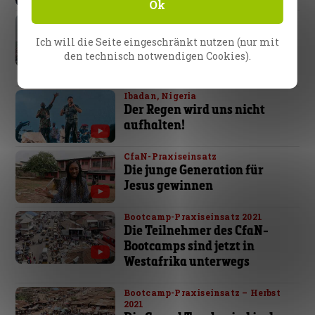
Ok
Ibadan, Nigeria
Die Nachrichten über das,
Ich will die Seite eingeschränkt nutzen (nur mit
was Jesus tut, haben sich in
den technisch notwendigen Cookies).
ganz Ibadan verbreitet.
Ibadan, Nigeria
Der Regen wird uns nicht
aufhalten!
CfaN-Praxiseinsatz
Die junge Generation für
Jesus gewinnen
Bootcamp-Praxiseinsatz 2021
Die Teilnehmer des CfaN-
Bootcamps sind jetzt in
Westafrika unterwegs
Bootcamp-Praxiseinsatz – Herbst
2021