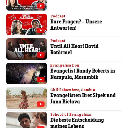
Podcast
Eure Fragen? – Unsere
Antworten!
Podcast
Until All Hear! David
Rotärmel
Evangelisation
Evangelist Randy Roberts in
Nampula, Mosambik
Chililabombwe, Sambia
Evangelisten Bret Sipek und
Jana Bielava
School of Evangelism
Die beste Entscheidung
meines Lebens