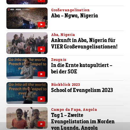
Großevangelisation
Aba – Ngwa, Nigeria
Aba, Nigeria
Ankunft in Aba, Nigeria für
VIER Großevangelisationen!
Zeugnis
In die Ernte katapultiert –
bei der SOE
Rückblick 2023
School of Evangelism 2023
Campo da Fapa, Angola
Tag 1 – Zweite
Evangelistation im Norden
von Luanda, Angola