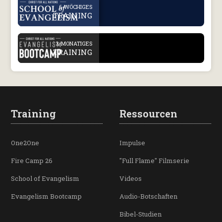
.
6-WÖCHIGES
TRAINING
.
3-MONATIGES
TRAINING
Training
Ressourcen
One2One
Impulse
Fire Camp 26
"Full Flame" Filmserie
School of Evangelism
Videos
Evangelism Bootcamp
Audio-Botschaften
Bibel-Studien