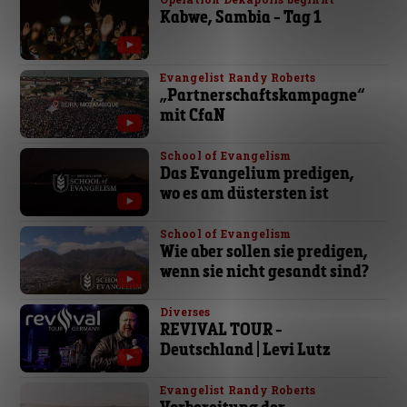
Kabwe, Sambia - Tag 1
Evangelist Randy Roberts
„Partnerschaftskampagne“
mit CfaN
School of Evangelism
Das Evangelium predigen,
wo es am düstersten ist
School of Evangelism
Wie aber sollen sie predigen,
wenn sie nicht gesandt sind?
Diverses
REVIVAL TOUR -
Deutschland | Levi Lutz
Evangelist Randy Roberts
Vorbereitung der