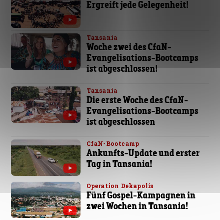
Ergreift jede Gelegenheit!
Tansania
Woche zwei des CfaN-
Evangelisations-Bootcamps
ist abgeschlossen!
Tansania
Die erste Woche des CfaN-
Evangelisations-Bootcamps
ist abgeschlossen
CfaN-Bootcamp
Ankunfts-Update und erster
Tag in Tansania!
Operation Dekapolis
Fünf Gospel-Kampagnen in
zwei Wochen in Tansania!