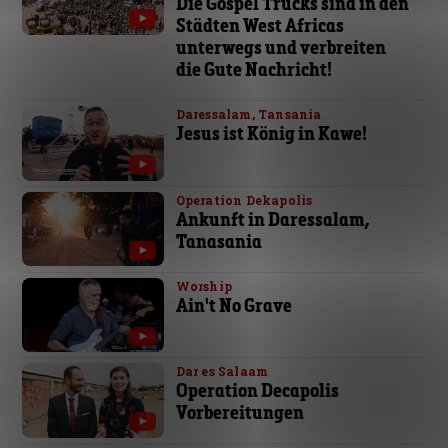
Die Gospel Trucks sind in den
Städten West Africas
unterwegs und verbreiten
die Gute Nachricht!
Daressalam, Tansania
Jesus ist König in Kawe!
Operation Dekapolis
Ankunft in Daressalam,
Tanasania
Worship
Ain't No Grave
Dar es Salaam
Operation Decapolis
Vorbereitungen