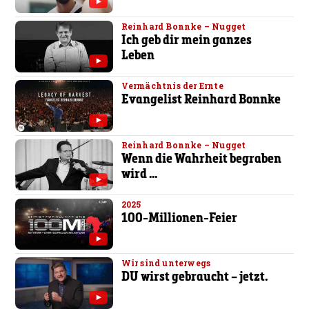
Reinhard Bonnke – Nugget
Ich geb dir mein ganzes
Leben
Vermächtnis der Ernte
Evangelist Reinhard Bonnke
Reinhard Bonnke – Nugget
Wenn die Wahrheit begraben
wird ...
2025
100-Millionen-Feier
Wir sind unterwegs
DU wirst gebraucht – jetzt.