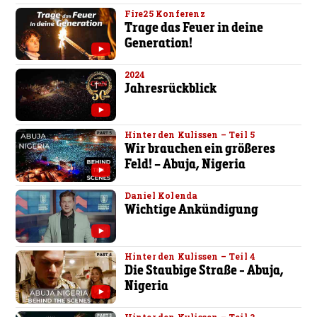
Fire25 Konferenz
Trage das Feuer in deine
Generation!
2024
Jahresrückblick
Hinter den Kulissen – Teil 5
Wir brauchen ein größeres
Feld! – Abuja, Nigeria
Daniel Kolenda
Wichtige Ankündigung
Hinter den Kulissen – Teil 4
Die Staubige Straße - Abuja,
Nigeria