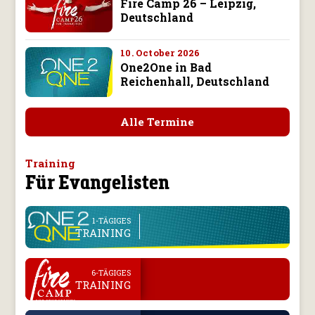
Fire Camp 26 – Leipzig,
Deutschland
10. October 2026
One2One in Bad
Reichenhall, Deutschland
Alle Termine
Training
Für Evangelisten
line
1-TÄGIGES
TRAINING
.
6-TÄGIGES
TRAINING