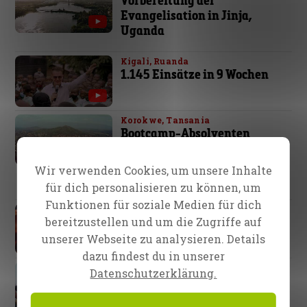
Evangelisation in Jinja,
Uganda
Kigali, Ruanda
1.145 Einsätze in 9 Wochen
Korokwe, Tansania
Bootcamp-Absolventen
halten ihre eigene
Evangelisations-Kampagne
Wir verwenden Cookies, um unsere Inhalte
ab
für dich personalisieren zu können, um
Funktionen für soziale Medien für dich
Ein neuer Tag ist angebrochen!
Südsudan
bereitzustellen und um die Zugriffe auf
unserer Webseite zu analysieren. Details
dazu findest du in unserer
Ibadan, Nigeria
Datenschutzerklärung.
Größte Teilnehmerzahl auf
einer CfaN-Feuerkonferenz