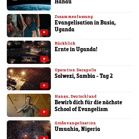
Hanau
Zusammenfassung
Evangelisation in Busia,
Uganda
Rückblick
Ernte in Uganda!
Operation Decapolis
Solwezi, Sambia - Tag 2
Hanau, Deutschland
Bewirb dich für die nächste
School of Evangelism
Großevangelisation
Umuahia, Nigeria