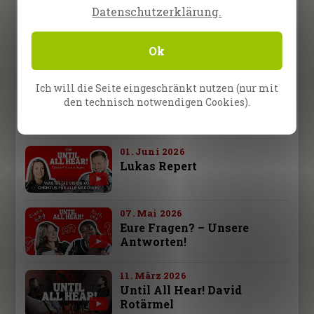
Datenschutzerklärung.
02. Juli 2026
Bist du bereit für das
Ok
Evangelium zu sterben?
Ich will die Seite eingeschränkt nutzen (nur mit
04. Juni 2026
den technisch notwendigen Cookies).
Chris Schuller & Lukas
Repert
01. Juni 2026
Lukas Repert
07. Mai 2026
Eure Fragen? – Unsere
Antworten!
11. März 2026
Until All Hear! David
Rotärmel