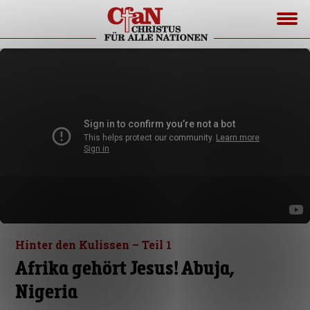
Hinter den Kulissen – Teil 1
Afrika gehört Jesus! Abuja,
Nigeria