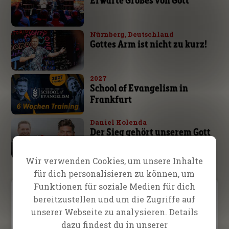
Nürnberg, Deutschland
Gottes Arm ist nicht zu kurz!
2027
School of Evangelism in
Frankfurt
Daniel Kolenda
Der Sieg gehört unserem Gott
Wir verwenden Cookies, um unsere Inhalte
für dich personalisieren zu können, um
Funktionen für soziale Medien für dich
Video Menu
bereitzustellen und um die Zugriffe auf
unserer Webseite zu analysieren. Details
Lebensberichte
Predigten
Diverses
dazu findest du in unserer