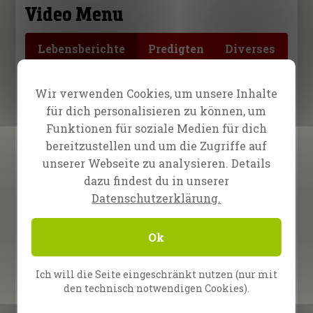
Video Menu
Lebensberichte
Predigten
Diverses
12. September 2025
Wir verwenden Cookies, um unsere Inhalte
Gott hat meine Augen
für dich personalisieren zu können, um
geheilt!
Funktionen für soziale Medien für dich
bereitzustellen und um die Zugriffe auf
27. Juni 2025
Sehnsüchtiges Warten auf
unserer Webseite zu analysieren. Details
ein Wunder
dazu findest du in unserer
Datenschutzerklärung.
21. Februar 2025
Sofortige Heilung des
Ok
Eingeweidebruchs!
24. Januar 2025
Ich will die Seite eingeschränkt nutzen (nur mit
Frei von 9 Jahren Schmerz
den technisch notwendigen Cookies).