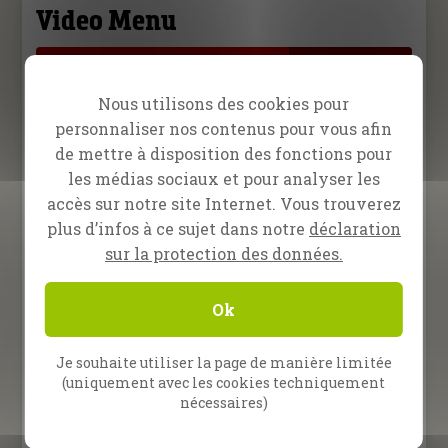
Video Menu
Inspiration
Prédication
Témoignage
Nous utilisons des cookies pour
12 septembre 2025
personnaliser nos contenus pour vous afin
Dieu a guéri mes yeux !
de mettre à disposition des fonctions pour
les médias sociaux et pour analyser les
accès sur notre site Internet. Vous trouverez
27 juin 2025
plus d’infos à ce sujet dans notre
déclaration
Désespérée de recevoir un
miracle
sur la protection des données.
21 février 2025
Ok
Une hernie guérie
instantanément !
Je souhaite utiliser la page de manière limitée
(uniquement avec les cookies techniquement
24 janvier 2025
nécessaires)
Des douleurs pendant 9 ans !