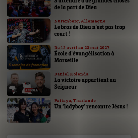
S’attendre à de grandes choses
de la part de Dieu
Nuremberg, Allemagne
Le bras de Dieu n’est pas trop
court !
Du 12 avril au 23 mai 2027
École d'évangélisation à
Marseille
Daniel Kolenda
La victoire appartient au
Seigneur
Pattaya, Thaïlande
Un ‘ladyboy’ rencontre Jésus !