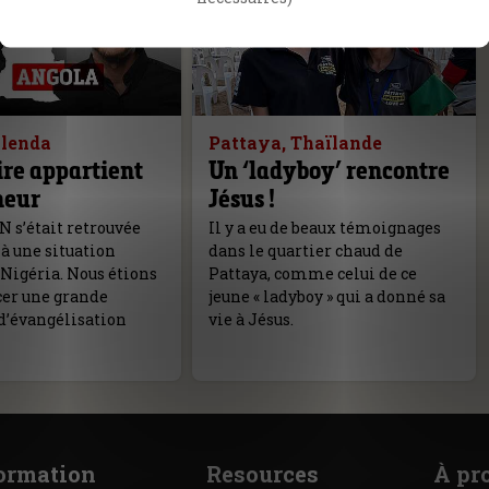
olenda
Pattaya, Thaïlande
ire appartient
Un ‘ladyboy’ rencontre
neur
Jésus !
aN s’était retrouvée
Il y a eu de beaux témoignages
à une situation
dans le quartier chaud de
u Nigéria. Nous étions
Pattaya, comme celui de ce
cer une grande
jeune « ladyboy » qui a donné sa
’évangélisation
vie à Jésus.
ormation
Resources
À pr