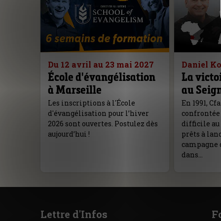
Du 12 avril au 23 mai 2027
Daniel K
École d'évangélisation
La victo
à Marseille
au Seig
Les inscriptions à l'École
En 1991, Cf
d'évangélisation pour l’hiver
confrontée 
2026 sont ouvertes. Postulez dès
difficile a
aujourd’hui !
prêts à lan
campagne d
dans…
Lettre d'Infos
F