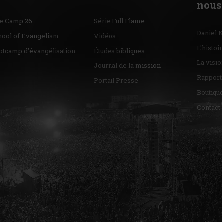
nous
re Camp 26
Série Full Flame
Daniel 
hool of Evangelism
Vidéos
L'histoi
otcamp d'évangélisation
Études bibliques
La visio
Journal de la mission
Rapport
Portail Presse
Boutiqu
Contact