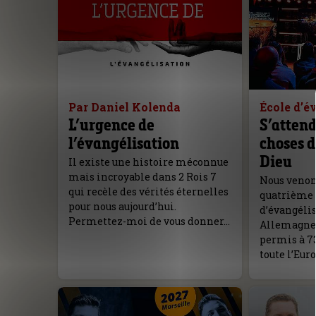
Par Daniel Kolenda
École d’é
L’urgence de
S’attend
l’évangélisation
choses d
Dieu
Il existe une histoire méconnue
mais incroyable dans 2 Rois 7
Nous venons
qui recèle des vérités éternelles
quatrième é
pour nous aujourd’hui.
d’évangéli
Permettez-moi de vous donner…
Allemagne,
permis à 7
toute l’Eur