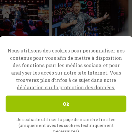
vangélisation SOE
Nuremberg, Allemagne
Nous utilisons des cookies pour personnaliser nos
re à de grandes
Le bras de Dieu n’est
contenus pour vous afin de mettre à disposition
e la part de
pas trop court !
des fonctions pour les médias sociaux et pour
Lorsque l’évangéliste Lukas
analyser les accès sur notre site Internet. Vous
Repert a récemment prêché
 de finir la
trouverez plus d’infos à ce sujet dans notre
l’Évangile lors d’une campagne
dition de l’École
en plein air à Nuremberg, il
déclaration sur la protection des données.
sation CfaN en
semblait à première vue que
 qui a formé et
rien ne…
3 étudiants venus de
Ok
ope…
Je souhaite utiliser la page de manière limitée
(uniquement avec les cookies techniquement
nécessaires)