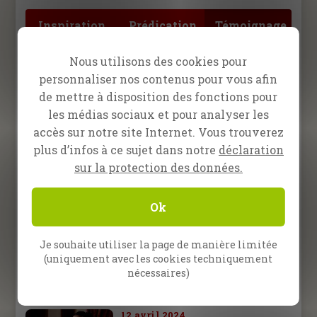
Inspiration
Prédication
Témoignage
Nous utilisons des cookies pour
12 septembre 2025
Dieu a guéri mes yeux !
personnaliser nos contenus pour vous afin
de mettre à disposition des fonctions pour
les médias sociaux et pour analyser les
27 juin 2025
accès sur notre site Internet. Vous trouverez
Désespérée de recevoir un
plus d’infos à ce sujet dans notre
déclaration
miracle
sur la protection des données.
21 février 2025
Une hernie guérie
Ok
instantanément !
Je souhaite utiliser la page de manière limitée
24 janvier 2025
(uniquement avec les cookies techniquement
Des douleurs pendant 9 ans !
nécessaires)
12 avril 2024