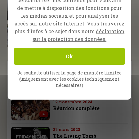
personnaliser nos contenus pour vous afin
La victoire appartient au
de mettre à disposition des fonctions pour
Seigneur
les médias sociaux et pour analyser les
accès sur notre site Internet. Vous trouverez
Pattaya, Thaïlande
plus d’infos à ce sujet dans notre
déclaration
Un ‘ladyboy’ rencontre Jésus !
sur la protection des données.
Ok
Video Menu
Je souhaite utiliser la page de manière limitée
(uniquement avec les cookies techniquement
Inspiration
Prédication
Témoignage
nécessaires)
12 novembre 2024
Réunion complète
31 mars 2023
The Living Tomb