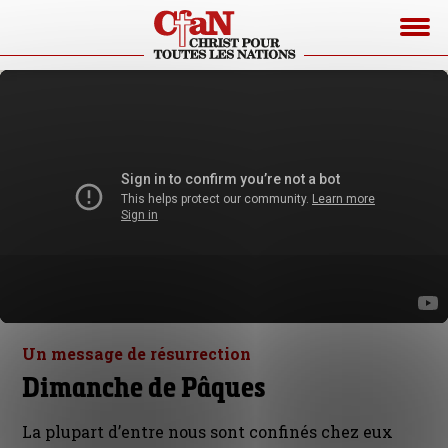
Un message de résurrection
Dimanche de Pâques
La plupart d’entre nous sont confinés chez eux