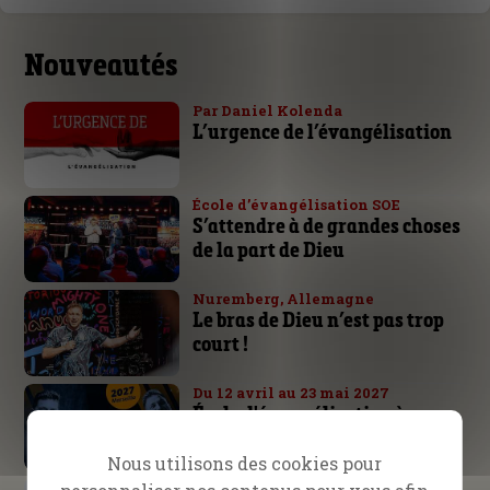
Nouveautés
Par Daniel Kolenda
L’urgence de l’évangélisation
École d’évangélisation SOE
S’attendre à de grandes choses
de la part de Dieu
Nuremberg, Allemagne
Le bras de Dieu n’est pas trop
court !
Du 12 avril au 23 mai 2027
École d'évangélisation à
Marseille
Nous utilisons des cookies pour
Daniel Kolenda