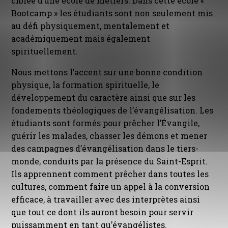
ciblée d’une école de métiers. Dans cette école «
Bootcamp » les étudiants sont non seulement mis
au défi physiquement, mentalement et
académiquement mais également
spirituellement.
Nous mettons l’accent sur une bonne condition
physique, la formation spirituelle, le
développement du caractère ainsi que sur les
fondements théologiques de l’évangélisation. Les
étudiants sont formés pour prêcher l’Évangile,
guérir les malades, chasser les démons et mener
des campagnes d’évangélisation dans le tiers-
monde, conduits par la présence du Saint-Esprit.
Ils apprennent comment prêcher dans toutes les
cultures, comment faire un appel à la conversion
efficace, à travailler avec des interprètes ainsi
que tout ce dont ils auront besoin pour servir
puissamment en tant qu’évangélistes.