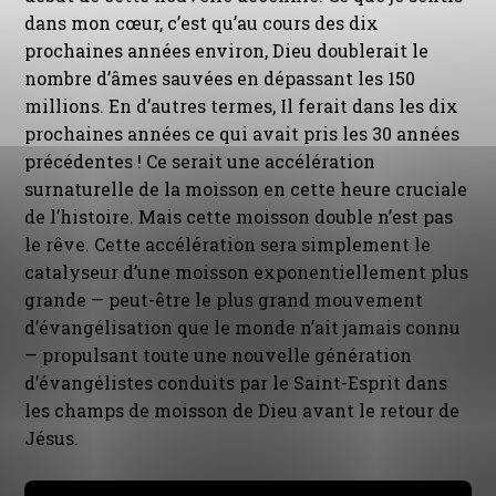
dans mon cœur, c’est qu’au cours des dix
prochaines années environ, Dieu doublerait le
nombre d’âmes sauvées en dépassant les 150
millions. En d’autres termes, Il ferait dans les dix
prochaines années ce qui avait pris les 30 années
précédentes ! Ce serait une accélération
surnaturelle de la moisson en cette heure cruciale
de l’histoire. Mais cette moisson double n’est pas
le rêve. Cette accélération sera simplement le
catalyseur d’une moisson exponentiellement plus
grande — peut-être le plus grand mouvement
d’évangélisation que le monde n’ait jamais connu
— propulsant toute une nouvelle génération
d’évangélistes conduits par le Saint-Esprit dans
les champs de moisson de Dieu avant le retour de
Jésus.