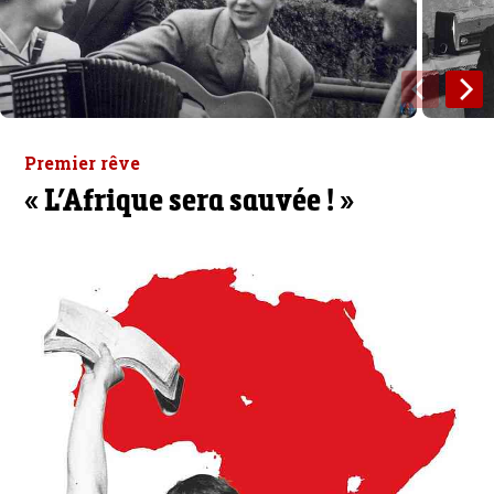
Premier rêve
« L’Afrique sera sauvée ! »