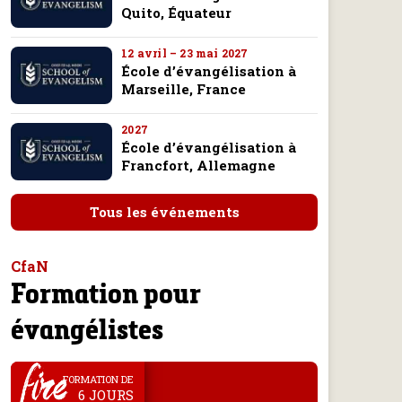
Quito, Équateur
12 avril – 23 mai 2027
École d’évangélisation à
Marseille, France
2027
École d’évangélisation à
Francfort, Allemagne
Tous les événements
CfaN
Formation pour
évangélistes
.
FORMATION DE
6 JOURS