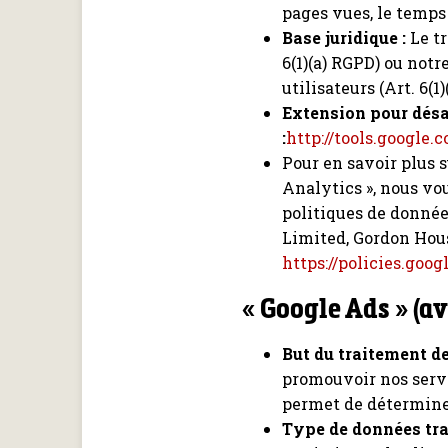
pages vues, le temp
Base juridique :
Le tr
6(1)(a) RGPD) ou not
utilisateurs (Art. 6(1)
Extension pour désa
:
http://tools.google
Pour en savoir plus 
Analytics », nous v
politiques de données
Limited, Gordon House
https://policies.goo
« Google Ads » (a
But du traitement d
promouvoir nos servi
permet de déterminer
Type de données trai