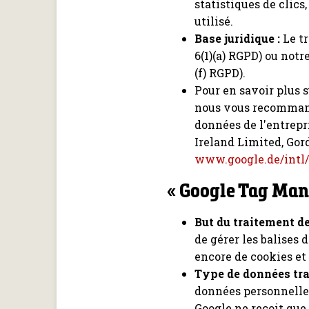
statistiques de clics
utilisé.
Base juridique :
Le tr
6(1)(a) RGPD) ou notre
(f) RGPD).
Pour en savoir plus s
nous vous recommand
données de l'entrepri
Ireland Limited, Gord
www.google.de/intl/
« Google Tag Man
But du traitement d
de gérer les balises d
encore de cookies et 
Type de données trai
données personnelles,
Google ne reçoit que 