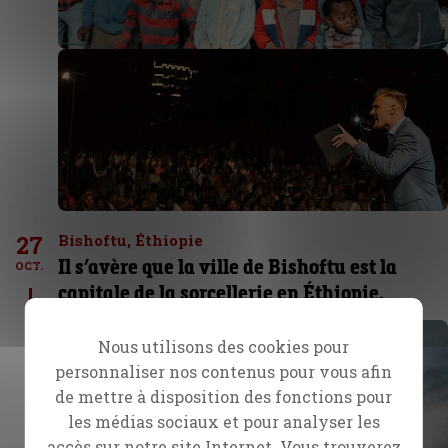
27
Bishoftu, Éthiopie
Il s’avère que la ville de Bishoftu est la
OCT.
capitale de la sorcellerie en Éthiopie.
Nous utilisons des cookies pour
personnaliser nos contenus pour vous afin
de mettre à disposition des fonctions pour
les médias sociaux et pour analyser les
accès sur notre site Internet. Vous trouverez