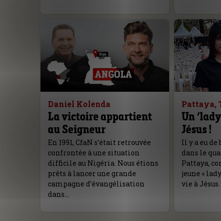
Daniel Kolenda
Pattaya, 
La victoire appartient
Un ‘lad
au Seigneur
Jésus !
En 1991, CfaN s’était retrouvée
Il y a eu d
confrontée à une situation
dans le qua
difficile au Nigéria. Nous étions
Pattaya, c
prêts à lancer une grande
jeune « lad
campagne d’évangélisation
vie à Jésus.
dans…