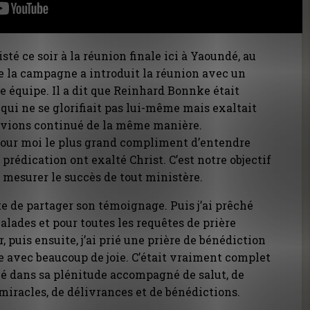
sté ce soir à la réunion finale ici à Yaoundé, au
e la campagne a introduit la réunion avec un
e équipe. Il a dit que Reinhard Bonnke était
 ne se glorifiait pas lui-même mais exaltait
 avions continué de la même manière.
pour moi le plus grand compliment d’entendre
 prédication ont exalté Christ. C’est notre objectif
e mesurer le succès de tout ministère.
 de partager son témoignage. Puis j’ai prêché
malades et pour toutes les requêtes de prière
puis ensuite, j’ai prié une prière de bénédiction
ue avec beaucoup de joie. C’était vraiment complet
cé dans sa plénitude accompagné de salut, de
miracles, de délivrances et de bénédictions.