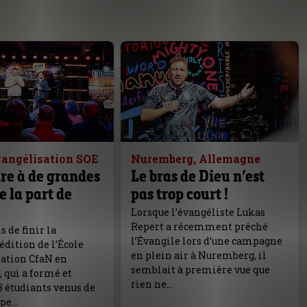
vangélisation SOE
Nuremberg, Allemagne
re à de grandes
Le bras de Dieu n’est
e la part de
pas trop court !
Lorsque l’évangéliste Lukas
Repert a récemment prêché
 de finir la
l’Évangile lors d’une campagne
dition de l’École
en plein air à Nuremberg, il
sation CfaN en
semblait à première vue que
 qui a formé et
rien ne…
3 étudiants venus de
ope…