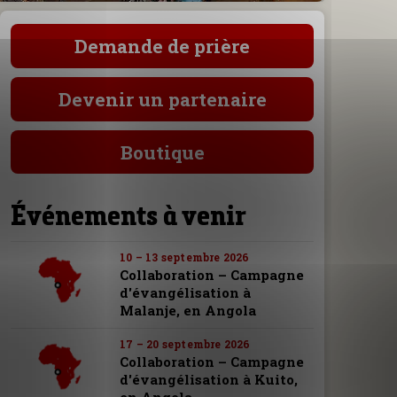
Demande de prière
Devenir un partenaire
Boutique
Événements à venir
10 – 13 septembre 2026
Collaboration – Campagne
d'évangélisation à
Malanje, en Angola
17 – 20 septembre 2026
Collaboration – Campagne
d'évangélisation à Kuito,