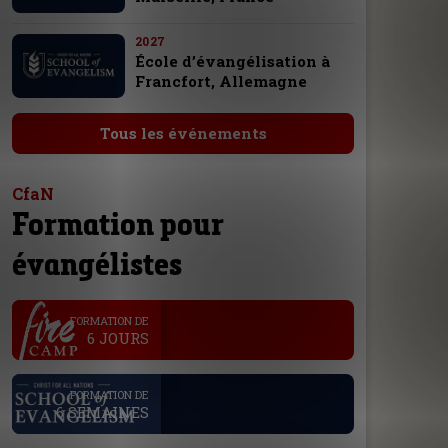
2027
École d’évangélisation à
Francfort, Allemagne
Tous les événements
CfaN
Formation pour
évangélistes
.
FORMATION DE
6 JOURS
.
FORMATION DE
6 SEMAINES