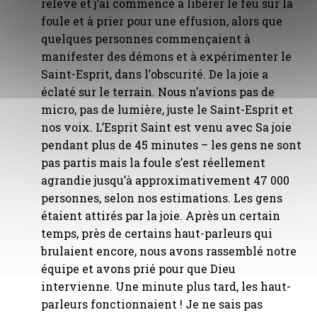
relevé et j’ai commencé à libérer le feu sur la
foule et à prier pour une effusion, alors que
quelques personnes commençaient à
manifester des démons et à expérimenter le
Saint-Esprit, dans l’obscurité. De la joie a
éclaté sur le terrain. Nous n’avions pas de
micro, pas de lumière, juste le Saint-Esprit et
nos voix. L’Esprit Saint est venu avec Sa joie
pendant plus de 45 minutes – les gens ne sont
pas partis mais la foule s’est réellement
agrandie jusqu’à approximativement 47 000
personnes, selon nos estimations. Les gens
étaient attirés par la joie. Après un certain
temps, près de certains haut-parleurs qui
brulaient encore, nous avons rassemblé notre
équipe et avons prié pour que Dieu
intervienne. Une minute plus tard, les haut-
parleurs fonctionnaient ! Je ne sais pas