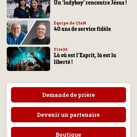
Un ‘ladyboy’ rencontre Jésus !
Équipe de CfaN
40 ans de service fidèle
Fire26
Là où est l’Esprit, là est la
liberté !
Demande de prière
Devenir un partenaire
Boutique