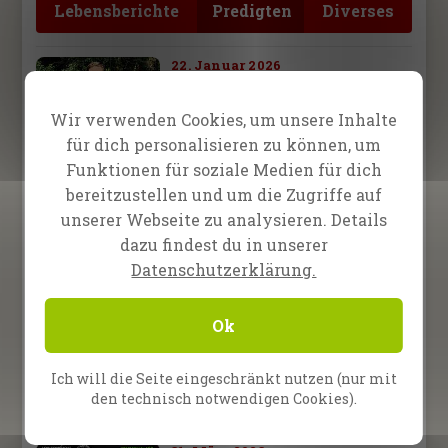
Lebensberichte
Predigten
Diverses
22. Januar 2026
Manchmal sind die
kraftvollsten Wahrheiten
Wir verwenden Cookies, um unsere Inhalte
direkt vor unseren Augen
für dich personalisieren zu können, um
verborgen
Funktionen für soziale Medien für dich
22. April 2025
bereitzustellen und um die Zugriffe auf
Befreit durch Christus
unserer Webseite zu analysieren. Details
dazu findest du in unserer
Datenschutzerklärung.
12. November 2024
Aufnahme des gesamten
Abends
Ok
31. März 2023
Ich will die Seite eingeschränkt nutzen (nur mit
Das lebendige Grab
den technisch notwendigen Cookies).