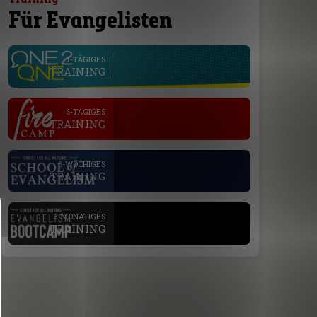
Für Evangelisten
line
1-TÄGIGES
TRAINING
.
6-TÄGIGES
TRAINING
.
6-WÖCHIGES
TRAINING
.
3-MONATIGES
TRAINING