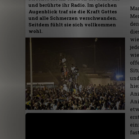
und berührte ihr Radio. Im gleichen
Man
Augenblick traf sie die Kraft Gottes
Men
und alle Schmerzen verschwanden.
der
Seitdem fühlt sie sich vollkommen
wohl.
die
wie
jed
wie
off
Sit
und
hie
Anz
Ani
etw
ers
ein
fas