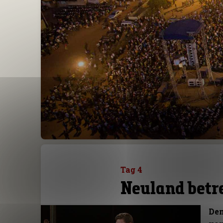
Tag 4
Neuland betr
Den