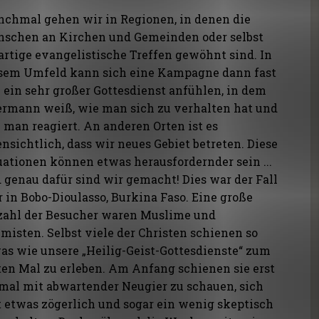
chmal gehen wir in Regionen, in denen die
schen an Kirchen und Gemeinden oder selbst
artige evangelistische Treffen gewöhnt sind. In
sem Umfeld kann sich eine Kampagne dann fast
 ein sehr großer Gottesdienst anfühlen, in dem
ermann weiß, wie man sich zu verhalten hat und
 man reagiert. An anderen Orten ist es
ensichtlich, dass wir neues Gebiet betreten. Diese
uationen können etwas herausfordernder sein ...
 genau dafür sind wir gemacht! Dies war der Fall
r in Bobo-Dioulasso, Burkina Faso. Eine große
ahl der Besucher waren Muslime und
misten. Selbst viele der Christen schienen so
as wie unsere „Heilig-Geist-Gottesdienste“ zum
ten Mal zu erleben. Am Anfang schienen sie erst
mal mit abwartender Neugier zu schauen, sich
t etwas zögerlich und sogar ein wenig skeptisch