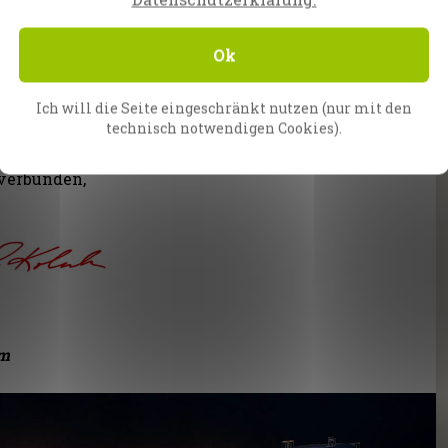
r Schulter an Schulter mit dir in dieser Ernte
!
Ok
 ganzen CfaN-Team − mit Evangelist Reinhard
Ich will die Seite eingeschränkt nutzen (nur mit den
g und mir −
ein frohes Weihnachtsfest und ein
technisch notwendigen Cookies).
 gefüllt mit den Segnungen Gottes.
 verbunden,
am