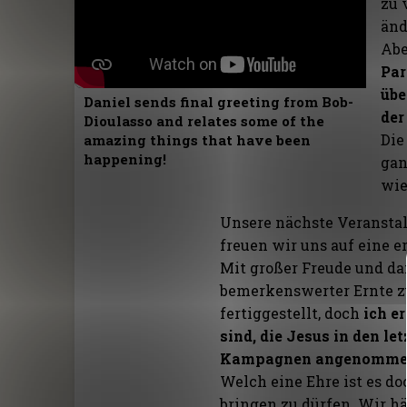
zu 
änd
Abe
Par
übe
Daniel sends final greeting from Bob-
der
Dioulasso and relates some of the
Die
amazing things that have been
happening!
gan
wie
Unsere nächste Veranstalt
freuen wir uns auf eine 
Mit großer Freude und da
bemerkenswerter Ernte zu
fertiggestellt, doch
ich e
sind, die Jesus in den l
Kampagnen angenommen
Welch eine Ehre ist es do
bringen zu dürfen. Wir h