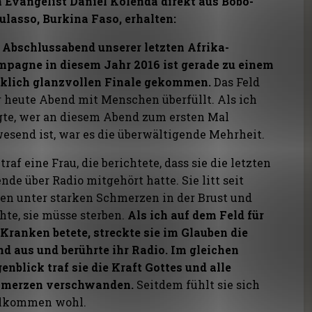
 Evangelist Daniel Kolenda direkt aus Bobo-
ulasso, Burkina Faso, erhalten:
 Abschlussabend unserer letzten Afrika-
pagne in diesem Jahr 2016 ist gerade zu einem
klich glanzvollen Finale gekommen.
Das Feld
 heute Abend mit Menschen überfüllt. Als ich
gte, wer an diesem Abend zum ersten Mal
esend ist, war es die überwältigende Mehrheit.
 traf eine Frau, die berichtete, dass sie die letzten
nde über Radio mitgehört hatte. Sie litt seit
en unter starken Schmerzen in der Brust und
hte, sie müsse sterben.
Als ich auf dem Feld für
 Kranken betete, streckte sie im Glauben die
d aus und berührte ihr Radio. Im gleichen
enblick traf sie die Kraft Gottes und alle
hmerzen verschwanden.
Seitdem fühlt sie sich
lkommen wohl.