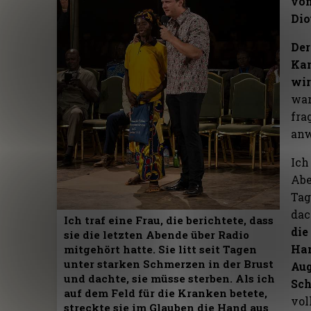
von
Dio
Der
Kam
wir
war
fra
anw
Ich
Abe
Tag
dac
Ich traf eine Frau, die berichtete, dass
die
sie die letzten Abende über Radio
Han
mitgehört hatte. Sie litt seit Tagen
unter starken Schmerzen in der Brust
Aug
und dachte, sie müsse sterben. Als ich
Sc
auf dem Feld für die Kranken betete,
vol
streckte sie im Glauben die Hand aus