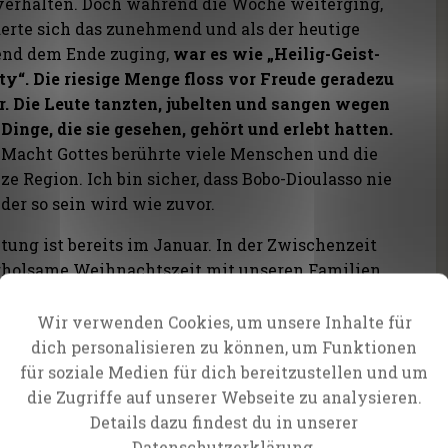
verhalten. Doch während die Woche weiterging,
erte sich das zunehmend und als der heutige
nd dem Ende zuging,
war es wie „Heilig-Geist-
ty“. Die riesige Menge floss vor Freude geradezu
r. Die Leute tanzten, jubelten und sangen wegen
 Dinge, die sie gesehen, gehört und erlebt hatten.
 Macht Gottes berührte viele Menschen und die
ze Region. Ich bin sicher, dass Bobo-Dioulasso nie
der so sein wird wie zuvor.
ung ist bereits im Januar. In der Zwischenzeit
erholsame Weihnachtszeit mit unseren Familien.
nkbarem Herzen sehen wir auf ein Jahr mit
rück. Die endgültige Statistik ist noch nicht
Wir verwenden Cookies, um unsere Inhalte für
rwarte, dass es knapp 2 Millionen Menschen
dich personalisieren zu können, um Funktionen
etzten zwölf Monaten auf unseren CfaN-
für soziale Medien für dich bereitzustellen und um
 haben.
Es ist solch ein erstaunlicher Gedanke!
die Zugriffe auf unserer Webseite zu analysieren.
ch, die Liebe Gottes zu so vielen Menschen
Details dazu findest du in unserer
ätten das ohne deine Unterstützung nicht tun
Datenschutzerklärung.