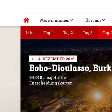
Was wir machen
Über uns
Info
Tag 1
Tag 2
Tag 3
Tag 
1. - 4. DEZEMBER 2016
Bobo-Dioulasso, Burk
94.010
ausgefüllte
Entscheidungskarten