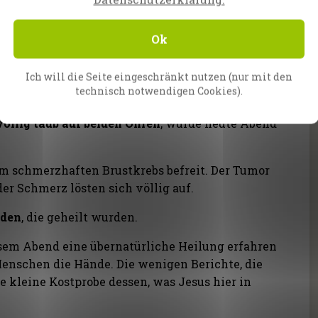
Ok
ie seit 26 Jahren unter chronischen Schmerzen
ie Schmerzen ihren Körper in dem Moment
 Kranken betete. Ich fragte sie, ob sie wüsste, wer
Ich will die Seite eingeschränkt nutzen (nur mit den
technisch notwendigen Cookies).
Jesus Christus!“
völlig taub auf beiden Ohren
, wurde heute Abend
m schmerzhaften Brustkrebs befreit. Der Tumor
der Schmerz lösten sich völlig auf.
nden
, die geheilt wurden.
iesem Abend eine übernatürliche Heilung erfahren
Menschen die Hände. Die wenigen Berichte, die
e kleine Kostprobe dessen, was Jesus hier in