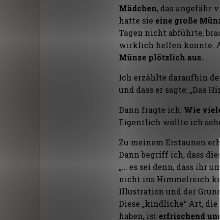
Mädchen
, das ungefähr v
hatte sie
eine große Mün
Tagen nicht abführte, bra
wirklich helfen konnte. 
Münze plötzlich aus.
Ich erzählte daraufhin de
und dass er sagte: „Das Hi
Dann fragte ich:
Wie viel
Eigentlich wollte ich seh
Zu meinem Erstaunen erho
Dann begriff ich, dass di
„… es sei denn, dass ihr
nicht ins Himmelreich ko
Illustration und der Grun
Diese „kindliche“ Art, di
haben, ist
erfrischend un