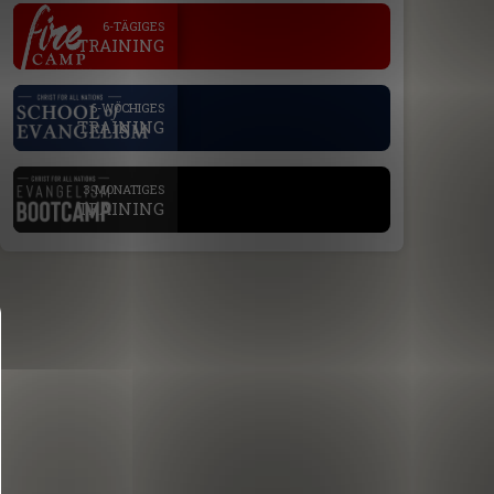
.
6-TÄGIGES
TRAINING
.
6-WÖCHIGES
TRAINING
.
3-MONATIGES
TRAINING