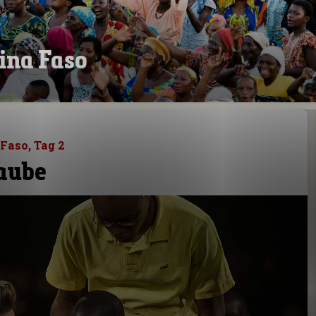
ina Faso
Faso, Tag 2
laube