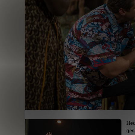
Heu
ges