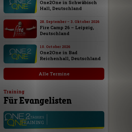
One2One in Schwäbisch
Hall, Deutschland
28. September – 3. Oktober 2026
Fire Camp 26 – Leipzig,
Deutschland
10. October 2026
One2One in Bad
Reichenhall, Deutschland
Alle Termine
Training
Für Evangelisten
line
1-TÄGIGES
TRAINING