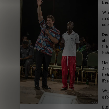
hie
Wir
in 
ode
Der
abe
Ich
hab
Heu
Jes
Leb
übe
Wun
geb
Ein