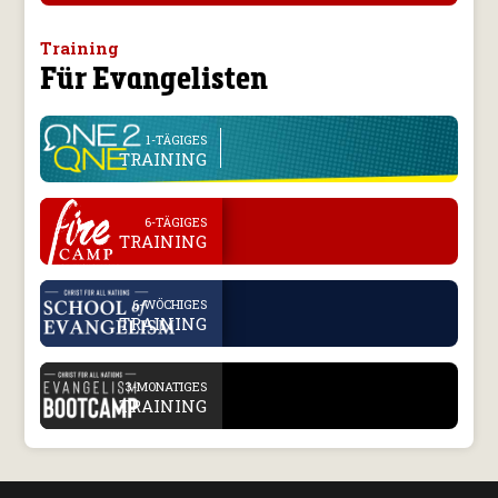
Training
Für Evangelisten
line
1-TÄGIGES
TRAINING
.
6-TÄGIGES
TRAINING
.
6-WÖCHIGES
TRAINING
.
3-MONATIGES
TRAINING