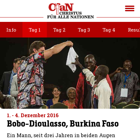
Info
Tag 1
Tag 2
Tag 3
Tag 4
Resu
1. - 4. Dezember 2016
Bobo-Dioulasso, Burkina Faso
Ein Mann, seit drei Jahren in beiden Augen