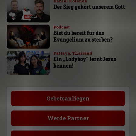
Daniel Kolenda
Der Sieg gehört unserem Gott
Podcast
Bist du bereit für das
Evangelium zu sterben?
Pattaya, Thailand
Ein „Ladyboy“ lernt Jesus
kennen!
Gebetsanliegen
Werde Partner