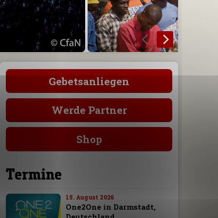
Gebetsanliegen
Werde Partner
Shop
Termine
15. August 2026
One2One in Darmstadt,
Deutschland