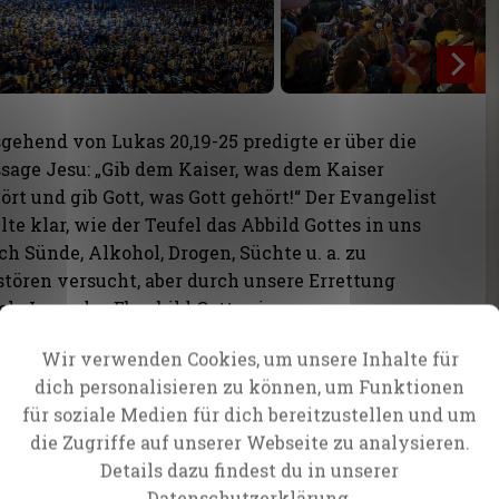
gehend von Lukas 20,19-25 predigte er über die
sage Jesu: „Gib dem Kaiser, was dem Kaiser
ört und gib Gott, was Gott gehört!“ Der Evangelist
llte klar, wie der Teufel das Abbild Gottes in uns
ch Sünde, Alkohol, Drogen, Süchte u. a. zu
stören versucht, aber durch unsere Errettung
ch Jesus das Ebenbild Gottes in uns
derhergestellt wird. Beim Bekehrungsaufruf
Wir verwenden Cookies, um unsere Inhalte für
gen wieder viele Tausende Hände in die Luft.
dich personalisieren zu können, um Funktionen
ngelist Daniel Kolenda predigte anschließend
für soziale Medien für dich bereitzustellen und um
z über Apostelgeschichte 3,1-7, die Enttäuschung
die Zugriffe auf unserer Webseite zu analysieren.
 gelähmten Mannes, der so lange schon krank
Details dazu findest du in unserer
esen war. Er ermutigte alle, die ebenso schon
Datenschutzerklärung.