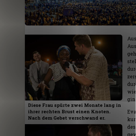
Aus
Aus
geh
ste
dur
zer
dur
wie
gin
Diese Frau spürte zwei Monate lang in
Eva
ihrer rechten Brust einen Knoten.
Nach dem Gebet verschwand er.
kur
des
gew