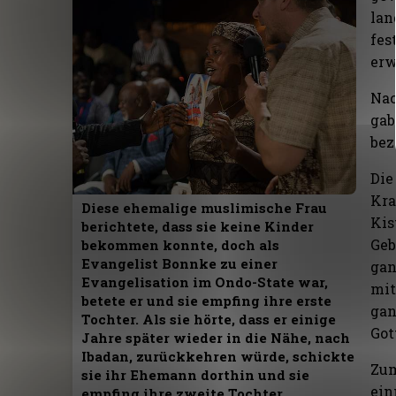
lan
fes
erw
Nac
gab
bez
Die
Kra
Diese ehemalige muslimische Frau
Kis
berichtete, dass sie keine Kinder
Geb
bekommen konnte, doch als
Evangelist Bonnke zu einer
gan
Evangelisation im Ondo-State war,
mit
betete er und sie empfing ihre erste
gan
Tochter. Als sie hörte, dass er einige
Got
Jahre später wieder in die Nähe, nach
Ibadan, zurückkehren würde, schickte
Zum
sie ihr Ehemann dorthin und sie
ein
empfing ihre zweite Tochter.