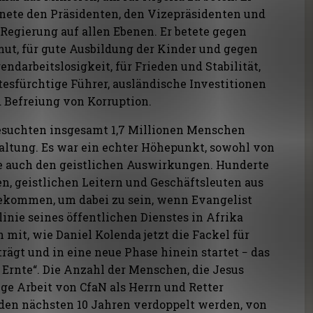
nete den Präsidenten, den Vizepräsidenten und
 Regierung auf allen Ebenen. Er betete gegen
ut, für gute Ausbildung der Kinder und gegen
endarbeitslosigkeit, für Frieden und Stabilität,
tesfürchtige Führer, ausländische Investitionen
 Befreiung von Korruption.
esuchten insgesamt 1,7 Millionen Menschen
taltung. Es war ein echter Höhepunkt, sowohl von
ie auch den geistlichen Auswirkungen. Hunderte
n, geistlichen Leitern und Geschäftsleuten aus
ekommen, um dabei zu sein, wenn Evangelist
inie seines öffentlichen Dienstes in Afrika
n mit, wie Daniel Kolenda jetzt die Fackel für
ägt und in eine neue Phase hinein startet − das
 Ernte“. Die Anzahl der Menschen, die Jesus
ige Arbeit von CfaN als Herrn und Retter
den nächsten 10 Jahren verdoppelt werden, von