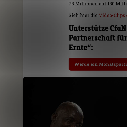
75 Millionen auf 150 Mill
Sieh hier die
Video-Clips
Unterstütze CfaN
Partnerschaft fü
Ernte“:
Werde ein Monatspart