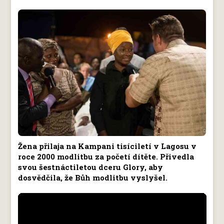
Žena přilaja na Kampani tisíciletí v Lagosu v
roce 2000 modlitbu za početí dítěte. Přivedla
svou šestnáctiletou dceru Glory, aby
dosvědčila, že Bůh modlitbu vyslyšel.