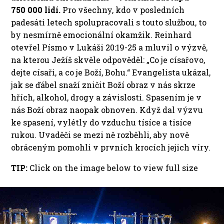
750 000 lidí.
Pro všechny, kdo v posledních
padesáti letech spolupracovali s touto službou, to
by nesmírně emocionální okamžik. Reinhard
otevřel Písmo v Lukáši 20:19-25 a mluvil o výzvě,
na kterou Ježíš skvěle odpověděl: „Co je císařovo,
dejte císaři, a co je Boží, Bohu.“ Evangelista ukázal,
jak se ďábel snaží zničit Boží obraz v nás skrze
hřích, alkohol, drogy a závislosti. Spasením je v
nás Boží obraz naopak obnoven. Když dal výzvu
ke spasení, vylétly do vzduchu tísíce a tisíce
rukou. Uvaděči se mezi ně rozběhli, aby nově
obráceným pomohli v prvních krocích jejich víry.
TIP:
Click on the image below to view full size