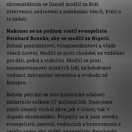
shromážděním se Daniel modlil za Boží
intervenci, uzdravení a požehnání všech, kteří o
to žádali.
Nakonec se na pódium vrátil evangelista
Reinhard Bonnke, aby se modlil za Nigérii.
Žehnal prezidentovi, víceprezidentovi a vládě
všech úrovní. Modlil se proti chudobě, za vzdělání
pro děti, pokoj a stabilitu. Modlil se proti
nezaměstnanosti mladých lidí, za bohabojné
vedoucí, zahraniční investice a svobodu od
korupce.
Během pěti dní se této historické události
zúčastnilo celkem 1,7 miliónů lidí. Dnes jsme
zažili úžasný vrchol akce, jak v účasti, tak v
dopadu shromáždění. Připojily se k nám stovky
evangelistů, pastorů, vedoucích a byznysmenů z
celého světa, aby viděli evangelistu Reinharda