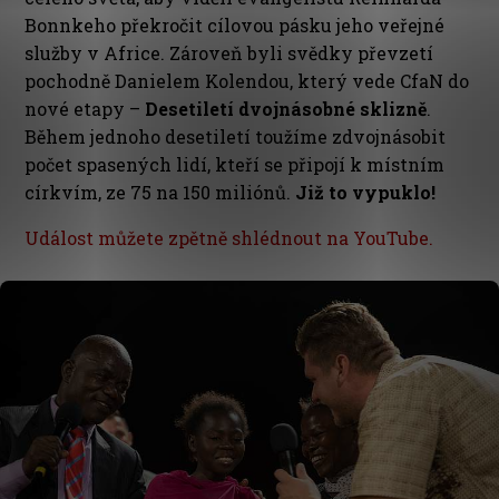
Bonnkeho překročit cílovou pásku jeho veřejné
služby v Africe. Zároveň byli svědky převzetí
pochodně Danielem Kolendou, který vede CfaN do
nové etapy –
Desetiletí dvojnásobné sklizně
.
Během jednoho desetiletí toužíme zdvojnásobit
počet spasených lidí, kteří se připojí k místním
církvím, ze 75 na 150 miliónů.
Již to vypuklo!
Událost můžete zpětně shlédnout na YouTube.