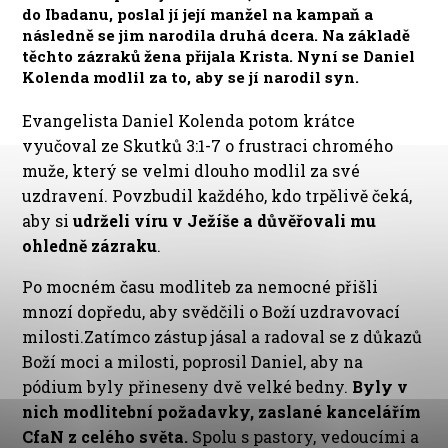
do Ibadanu, poslal jí její manžel na kampaň a
následně se jim narodila druhá dcera. Na základě
těchto zázraků žena přijala Krista. Nyní se Daniel
Kolenda modlil za to, aby se jí narodil syn.
Evangelista Daniel Kolenda potom krátce
vyučoval ze Skutků 3:1-7 o frustraci chromého
muže, který se velmi dlouho modlil za své
uzdravení. Povzbudil každého, kdo trpělivě čeká,
aby si
udrželi víru v Ježíše a důvěřovali mu
ohledně zázraku
.
Po mocném času modliteb za nemocné přišli
mnozí dopředu, aby svědčili o Boží uzdravovací
milosti.Zatímco zástup jásal a radoval se z důkazů
Boží moci a milosti, poprosil Daniel, aby na
pódium byly přineseny dvě velké bedny.
Byly v
nich modlitební požadavky, zaslané kancelářím
CfaN z celého světa.
Spolu s pastory, vedoucími a