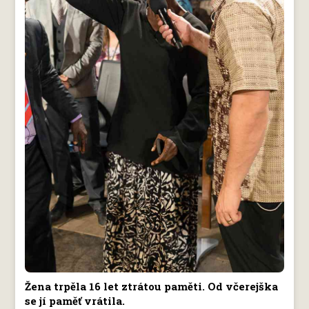
Žena trpěla 16 let ztrátou paměti. Od včerejška
se jí paměť vrátila.