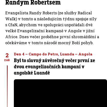
Randym Robertsem
Evangelista Randy Roberts (ze služby Radical
Walk) v tomto a následujícím týdnu spojuje síly
s CfaN, abychom ve spolupráci uspořádali dvě
velké Evangelizační kampaně v Angole v jižní
Africe. Dnes večer proběhne první shromáždění a
očekáváme v tomto národě mocný Boží pohyb.
2
Den 4 – Campo do Petro, Luanda – Angola
Byl to slavný závěrečný večer první ze
ZÁŘ
dvou evangelizačních kampaní v
angolské Luandě