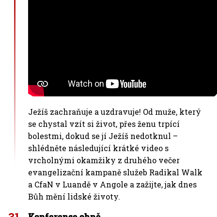
Ježíš zachraňuje a uzdravuje! Od muže, který
se chystal vzít si život, přes ženu trpící
bolestmi, dokud se jí Ježíš nedotknul –
shlédněte následující krátké video s
vrcholnými okamžiky z druhého večer
evangelizační kampaně služeb Radikal Walk
a CfaN v Luandě v Angole a zažijte, jak dnes
Bůh mění lidské životy.
Konference ohně