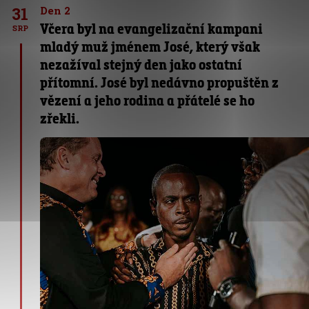
31
Den 2
Včera byl na evangelizační kampani
SRP
mladý muž jménem José, který však
nezažíval stejný den jako ostatní
přítomní. José byl nedávno propuštěn z
vězení a jeho rodina a přátelé se ho
zřekli.