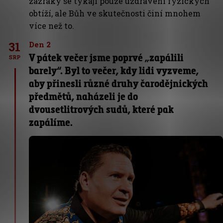
zázraky se týkají pouze uzdravení fyzických
obtíží, ale Bůh ve skutečnosti činí mnohem
více než to.
31
Den 2
V pátek večer jsme poprvé „zapálili
SRP
barely“. Byl to večer, kdy lidi vyzveme,
aby přinesli různé druhy čarodějnických
předmětů, naházeli je do
dvousetlitrových sudů, které pak
zapálíme.