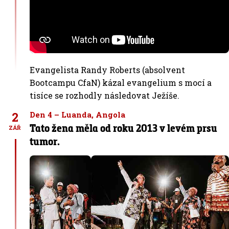
Evangelista Randy Roberts (absolvent
Bootcampu CfaN) kázal evangelium s mocí a
tisíce se rozhodly následovat Ježíše.
2
Den 4 – Luanda, Angola
Tato žena měla od roku 2013 v levém prsu
ZÁŘ
tumor.