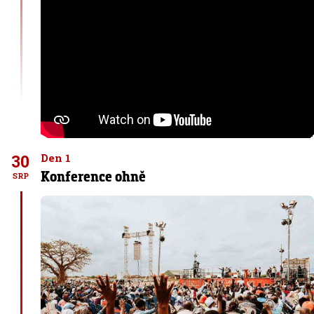
30
Den 1
Konference ohně
SRP