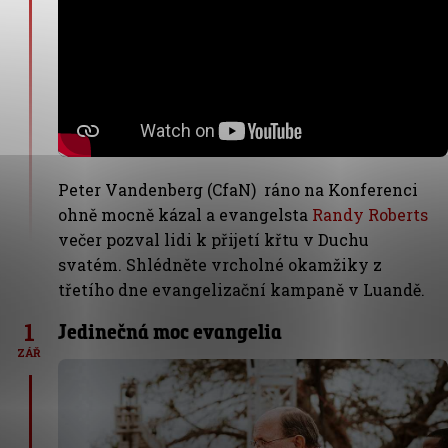
Peter Vandenberg (CfaN) ráno na Konferenci
ohně mocně kázal a evangelsta
Randy Roberts
večer pozval lidi k přijetí křtu v Duchu
svatém. Shlédněte vrcholné okamžiky z
třetího dne evangelizační kampaně v Luandě.
1
Jedinečná moc evangelia
ZÁŘ