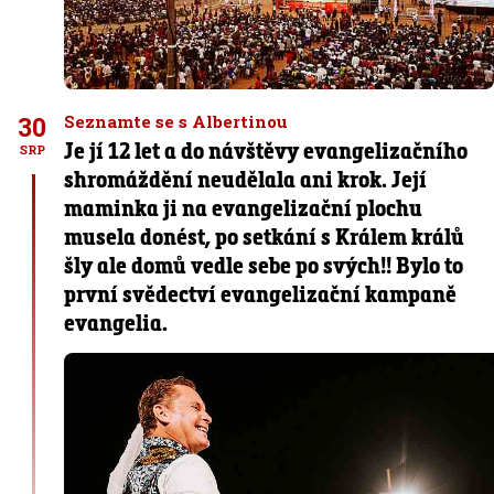
30
Seznamte se s Albertinou
Je jí 12 let a do návštěvy evangelizačního
SRP
shromáždění neudělala ani krok. Její
maminka ji na evangelizační plochu
musela donést, po setkání s Králem králů
šly ale domů vedle sebe po svých!! Bylo to
první svědectví evangelizační kampaně
evangelia.