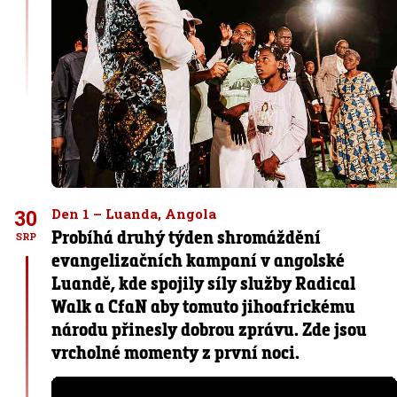
30
Den 1 – Luanda, Angola
Probíhá druhý týden shromáždění
SRP
evangelizačních kampaní v angolské
Luandě, kde spojily síly služby Radical
Walk a CfaN aby tomuto jihoafrickému
národu přinesly dobrou zprávu. Zde jsou
vrcholné momenty z první noci.