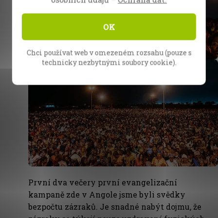
OK
Chci používat web v omezeném rozsahu (pouze s
technicky nezbytnými soubory cookie).
První dva večery první evangelizační
kampaně zde v Angole jsme byli svědky
bezpočtu zázraků. Je snadné nabýt dojmu, že