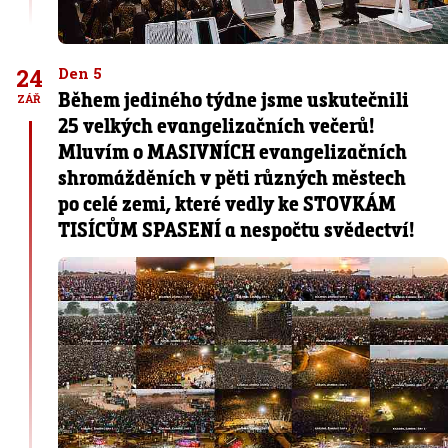
24
Den 5
Během jediného týdne jsme uskutečnili
ZÁŘ
25 velkých evangelizačních večerů!
Mluvím o MASIVNÍCH evangelizačních
shromážděních v pěti různých městech
po celé zemi, které vedly ke STOVKÁM
TISÍCŮM SPASENÍ a nespočtu svědectví!