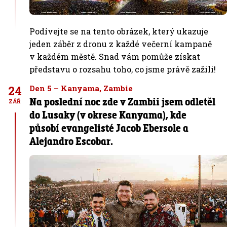
Podívejte se na tento obrázek, který ukazuje
jeden záběr z dronu z každé večerní kampaně
v každém městě. Snad vám pomůže získat
představu o rozsahu toho, co jsme právě zažili!
24
Den 5 – Kanyama, Zambie
Na poslední noc zde v Zambii jsem odletěl
ZÁŘ
do Lusaky (v okrese Kanyama), kde
působí evangelisté Jacob Ebersole a
Alejandro Escobar.