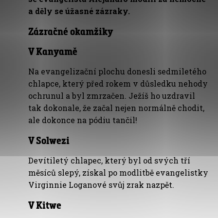
a děly se úžasné zázraky.
Zázračné okamžiky
V Kanyamě
Na evangelizační plochu donesli sedmiletého
chlapce, který před rokem v důsledku nehody
ochrunul a byl zmrzačen. Ježíš ho uzdravil
tak dokonale, že začal nejen normálně chodit,
ale dokonce na pódiu tančil!
V Solwezi
Devítiletý chlapec, který byl od svých tří
měsíců slepý, získal po modlitbě evangelistky
Virginnie Loganové svůj zrak nazpět.
V Kitwe