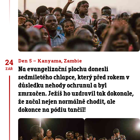
24
Den 5 – Kanyama, Zambie
Na evangelizační plochu donesli
ZÁŘ
sedmiletého chlapce, který před rokem v
důsledku nehody ochrunul a byl
zmrzačen. Ježíš ho uzdravil tak dokonale,
že začal nejen normálně chodit, ale
dokonce na pódiu tančil!