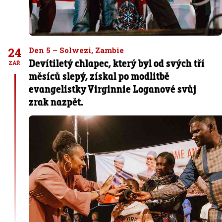
24
Den 5 – Solwezi, Zambie
Devítiletý chlapec, který byl od svých tří
ZÁŘ
měsíců slepý, získal po modlitbě
evangelistky Virginnie Loganové svůj
zrak nazpět.