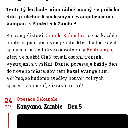
Tento týden bude mimořádně mocný - v průběhu
5 dní proběhne 5 souběžných evangelizačních
kampaní v 5 městech Zambie!
K evangelistovi
Danielu Kolendovi
se na každém
místě připojí tým evangelistů, kteří budou kázat
spolu s ním. Jedná se o absolventy
Bootcampu
,
kteří ve službě CfaN přijali osobní trénink,
vystrojení a vyslání. Daniel pocestuje každý den
do nového města, aby tam kázal evangelium.
Věříme, že budeme svědky neuvěřitelných
spasení, znamení, zázraků a divů!
24
Operace Dekapole
Kanyama, Zambie – Den 5
ZÁŘ