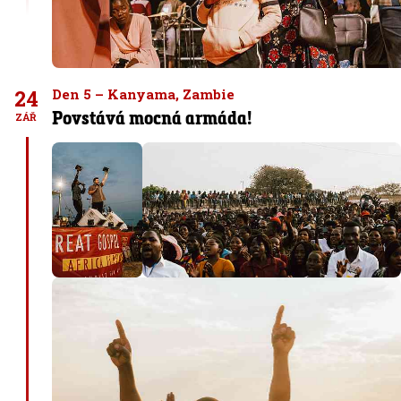
24
Den 5 – Kanyama, Zambie
Povstává mocná armáda!
ZÁŘ