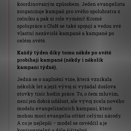
koordinovaným způsobem. Jeden evangelista
zorganizuje kampaň pro svého spolubratra z
ročníku a pak si role vymění! Kromě
spolupráce s CfaN se také spojují a vedou své
vlastní nezávislé kampaně a kampaně po
celém světě.
Každý týden díky tomu někde po světě
probíhají kampaně (někdy i několik
kampaní týdně).
Jedná se o naplnění vize, která vznikala
několik let a jejíž vývoj si vyžádal doslova
stovky tisíc hodin práce. To, o čem mluvím,
není jen dobrá událost, ale vývoj zcela nového
modelu evangelizačních kampaní, které
mohou mocí evangelia otřást celými národy.
A co je nejlepší – model se osvědčil a je
kopírovatelný a dále šiřitelný.