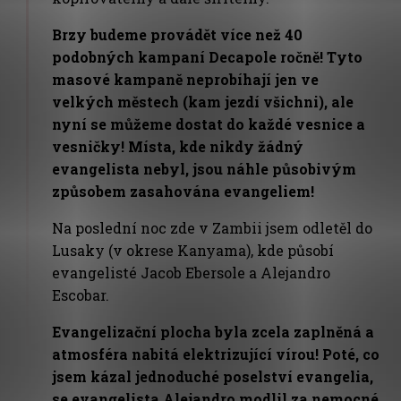
Brzy budeme provádět více než 40
podobných kampaní Decapole ročně! Tyto
masové kampaně neprobíhají jen ve
velkých městech (kam jezdí všichni), ale
nyní se můžeme dostat do každé vesnice a
vesničky! Místa, kde nikdy žádný
evangelista nebyl, jsou náhle působivým
způsobem zasahována evangeliem!
Na poslední noc zde v Zambii jsem odletěl do
Lusaky (v okrese Kanyama), kde působí
evangelisté Jacob Ebersole a Alejandro
Escobar.
Evangelizační plocha byla zcela zaplněná a
atmosféra nabitá elektrizující vírou! Poté, co
jsem kázal jednoduché poselství evangelia,
se evangelista Alejandro modlil za nemocné