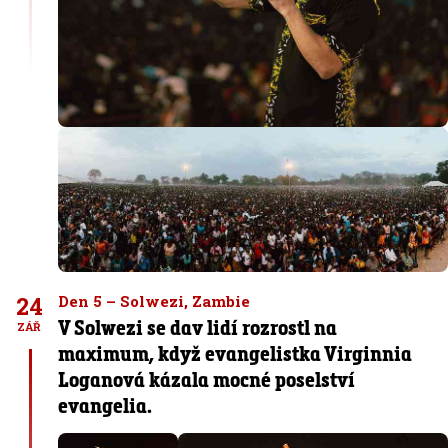
24
Den 5 – Solwezi, Zambie
V Solwezi se dav lidí rozrostl na
ZÁŘ
maximum, když evangelistka Virginnia
Loganová kázala mocné poselství
evangelia.