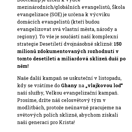
mezinárodních/globálních evangelistů, Škola
evangelizace (SOE) je určena k výcviku
domácích evangelistů (kteří budou
evangelizovat svá vlastní města, národy a
regiony). To vše je součástí naší komplexní
strategie Desetiletí dvojnásobné sklizně:
150
milionů zdokumentovaných rozhodnutí v
tomto desetiletí a miliardová sklizeň duší po
něm!
Naše další kampaň se uskuteční v listopadu,
kdy se vrátíme do
Ghany
na
„vlajkovou loď“
naší služby, Velkou evangelizační kampaň.
Prosíme, držte náš celosvětový tým v
modlitbách, protože neúnavně pracujeme na
světových polích sklizně, abychom získali
naši generaci pro Krista!