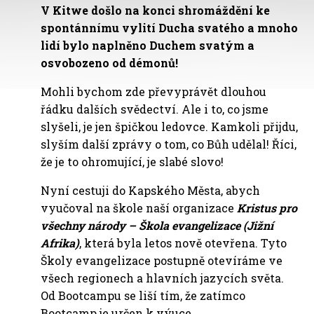
V Kitwe došlo na konci shromáždění ke
spontánnímu vylití Ducha svatého a mnoho
lidí bylo naplněno Duchem svatým a
osvobozeno od démonů!
Mohli bychom zde převyprávět dlouhou
řádku dalších svědectví. Ale i to, co jsme
slyšeli, je jen špičkou ledovce. Kamkoli přijdu,
slyším další zprávy o tom, co Bůh udělal! Říci,
že je to ohromující, je slabé slovo!
Nyní cestuji do Kapského Města, abych
vyučoval na škole naší organizace
Kristus pro
všechny národy – Škola evangelizace (Jižní
Afrika)
, která byla letos nově otevřena. Tyto
Školy evangelizace postupně otevíráme ve
všech regionech a hlavních jazycích světa.
Od Bootcampu se liší tím, že zatímco
Bootcamp je určen k výuce