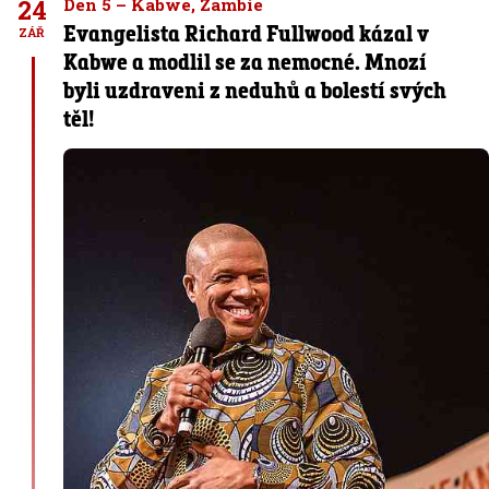
24
Den 5 – Kabwe, Zambie
Evangelista Richard Fullwood kázal v
ZÁŘ
Kabwe a modlil se za nemocné. Mnozí
byli uzdraveni z neduhů a bolestí svých
těl!