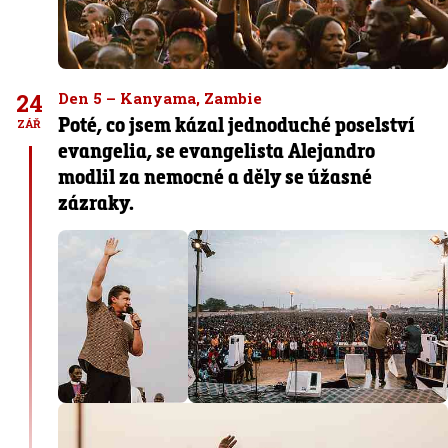
24
Den 5 – Kanyama, Zambie
Poté, co jsem kázal jednoduché poselství
ZÁŘ
evangelia, se evangelista Alejandro
modlil za nemocné a děly se úžasné
zázraky.