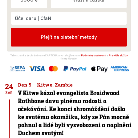
24
Den 5 – Kitwe, Zambie
V Kitwe kázal evangelista Braidwood
ZÁŘ
Rathbone davu plnému radosti a
očekávání. Ke konci shromáždění došlo
ke svatému okamžiku, kdy se Pán mocně
pohnul a lidé byli vysvobozeni a naplněni
Duchem svatým!