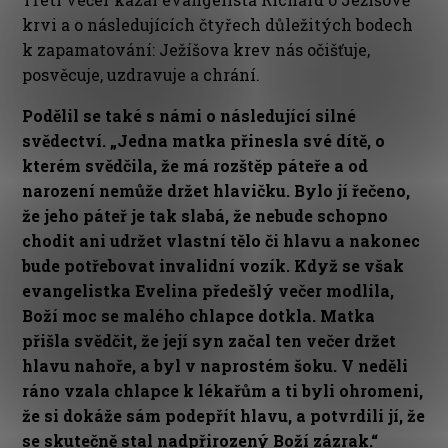
krvi a o následujících čtyřech důležitých bodech
k zapamatování: Ježíšova krev nás očišťuje,
posvěcuje, uzdravuje a chrání.
Podělil se také s námi o následující silné
svědectví. „Jedna matka přinesla své dítě, o
kterém svědčila, že má rozštěp páteře a od
narození nemůže držet hlavičku. Bylo jí řečeno,
že jeho páteř je tak slabá, že nebude schopno
chodit ani udržet vlastní tělo či hlavu a nakonec
bude potřebovat invalidní vozík. Když se však
evangelistka Evelina předešlý večer modlila,
Boží moc se malého chlapce dotkla. Matka
přišla svědčit, že její syn začal ten večer držet
hlavu nahoře, a byl v naprostém šoku. V neděli
ráno vzala chlapce k lékařům a ti byli ohromeni,
že si dokáže sám podepřít hlavu, a potvrdili jí, že
se skutečně stal nadpřirozený Boží zázrak.“