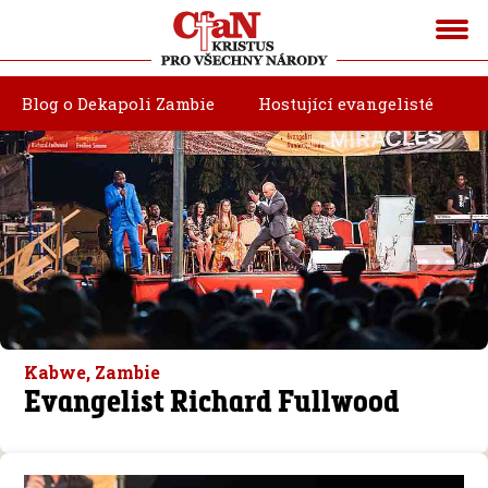
Blog o Dekapoli Zambie
Hostující evangelisté
Kabwe, Zambie
Evangelist Richard Fullwood