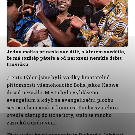
Jedna matka přinesla své dítě, o kterém svědčila,
že má rozštěp páteře a od narození nemůže držet
hlavičku.
„Tento týden jsme byli svědky hmatatelné
přítomnosti všemohoucího Boha, jakou Kabwe
dosud nezažilo. Městu bylo vyhlášeno
evangelium a když na evangelizační plochu
sestoupila mocná přítomnost Ducha svatého a
uvedla zástup do tiché úcty, stalo se mnoho
zázraků a uzdravení.
Třetí večer kázal evangelista Richard o Ježíšově