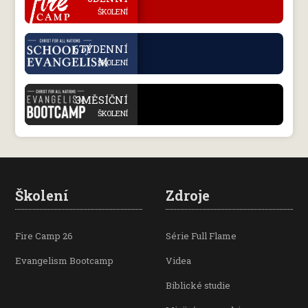
ŠKOLENÍ
.
6TÝDENNÍ
ŠKOLENÍ
.
3MĚSÍČNÍ
ŠKOLENÍ
Školení
Zdroje
Fire Camp 26
Série Full Flame
Evangelism Bootcamp
Videa
Biblické studie