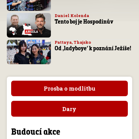
Daniel Kolenda
Tento boj je Hospodinův
Pattaya, Thajsko
Od ‚ladyboye‘ k poznání Ježíše!
Prosba o modlitbu
Dary
Budoucí akce