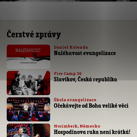
Čerstvé zprávy
Daniel Kolenda
Naléhavost evangelizace
Fire Camp 26
Slavíkov, Česká republika
Škola evangelizace
Očekávejte od Boha veliké věci
Norimberk, Německo
Hospodinova ruka není krátká!