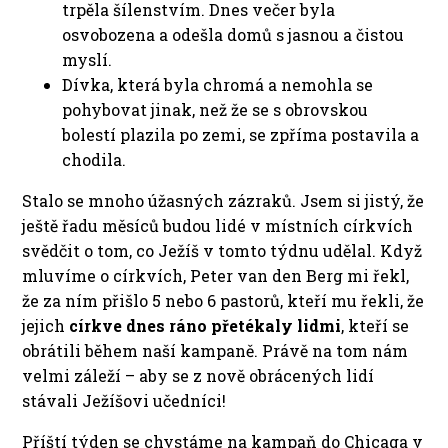
trpěla šílenstvím. Dnes večer byla
osvobozena a odešla domů s jasnou a čistou
myslí.
Dívka, která byla chromá a nemohla se
pohybovat jinak, než že se s obrovskou
bolestí plazila po zemi, se zpříma postavila a
chodila.
Stalo se mnoho úžasných zázraků. Jsem si jistý, že
ještě řadu měsíců budou lidé v místních církvích
svědčit o tom, co Ježíš v tomto týdnu udělal. Když
mluvíme o církvích, Peter van den Berg mi řekl,
že za ním přišlo 5 nebo 6 pastorů, kteří mu řekli, že
jejich
církve dnes ráno přetékaly lidmi
, kteří se
obrátili během naší kampaně. Právě na tom nám
velmi záleží – aby se z nově obrácených lidí
stávali Ježíšovi učedníci!
Příští týden se chystáme na kampaň do Chicaga v