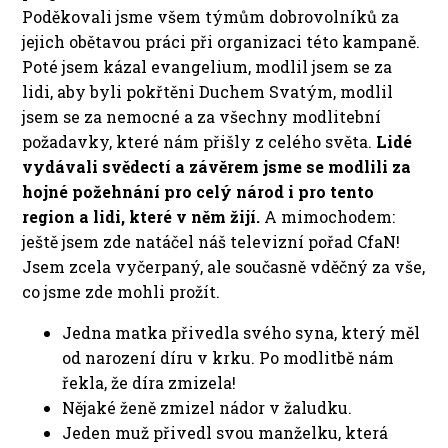
Poděkovali jsme všem týmům dobrovolníků za
jejich obětavou práci při organizaci této kampaně.
Poté jsem kázal evangelium, modlil jsem se za
lidi, aby byli pokřtěni Duchem Svatým, modlil
jsem se za nemocné a za všechny modlitební
požadavky, které nám přišly z celého světa.
Lidé
vydávali svědectí a závěrem jsme se modlili za
hojné požehnání pro celý národ i pro tento
region a lidi, které v něm žijí.
A mimochodem:
ještě jsem zde natáčel náš televizní pořad CfaN!
Jsem zcela vyčerpaný, ale současně vděčný za vše,
co jsme zde mohli prožít.
Jedna matka přivedla svého syna, který měl
od narození díru v krku. Po modlitbě nám
řekla, že díra zmizela!
Nějaké ženě zmizel nádor v žaludku.
Jeden muž přivedl svou manželku, která