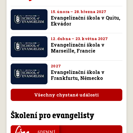
15. února – 28. března 2027
Evangelizační škola v Quitu,
Ekvádor
12. dubna – 23. května 2027
Evangelizační škola v
Marseille, Francie
2027
Evangelizační škola v
Frankfurtu, Německo
Všechny chystané události
Školení pro evangelisty
.
6DENNÍ