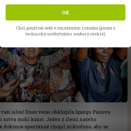
OK
Chci používat web v omezeném rozsahu (pouze s
technicky nezbytnými soubory cookie).
vaší silou! Dnes večer obklopila Igangu Pánova
em sotva mohl kázat. Jeden z členů našeho
e dokonce spontánně chopil mikrofonu, aby se