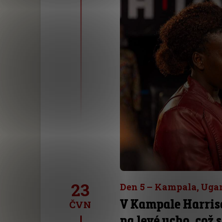
23
Den 5 – Kampala, Uga
V Kampale Harriso
ČVN
na levé ucho, což 