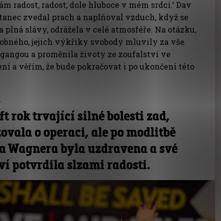
Mám radost, radost, dole hluboce v mém srdci.‘ Dav
e tanec zvedal prach a naplňoval vzduch, když se
a plná slávy, odrážela v celé atmosféře. Na otázku,
dobného, jejich výkřiky svobody mluvily za vše.
Igangou a proměnila životy ze zoufalství ve
ení a věřím, že bude pokračovat i po ukončení této
a
t rok trvající silné bolesti zad,
ovala o operaci, ale po modlitbě
a Wagnera byla uzdravena a své
í potvrdila slzami radosti.