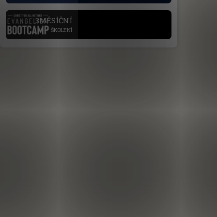
.
3MĚSÍČNÍ
ŠKOLENÍ