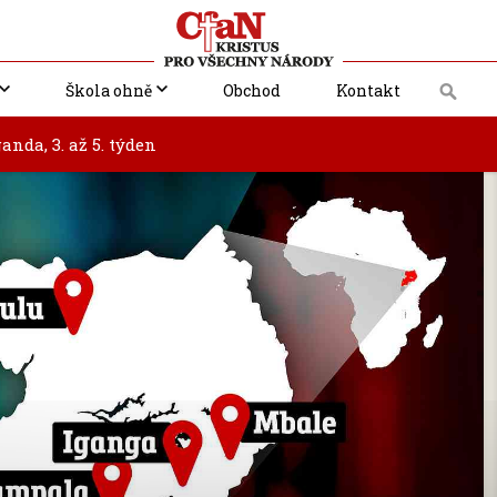
Škola ohně
Obchod
Kontakt
anda, 3. až 5. týden