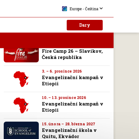
Angola
Europe - Čeština
17. – 20. září 2026
Spolupráce na
Dary
evangelizační kampani v
Kuitu, Angola
26. – 31. října 2026
Fire Camp 26 – Slavíkov,
Česká republika
3. – 6. prosince 2026
Evangelizační kampaň v
Etiopii
10. – 13. prosince 2026
Evangelizační kampaň v
Etiopii
15. února – 28. března 2027
Evangelizační škola v
Quitu, Ekvádor