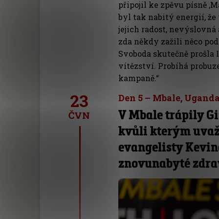
připojil ke zpěvu písně ‚
byl tak nabitý energií, ž
jejich radost, nevýslovná 
zda někdy zažili něco po
Svoboda skutečně prošla 
vítězství. Probíhá probuz
kampaně.“
23
Den 5 – Mbale, Ugand
V Mbale trápily Gif
ČVN
kvůli kterým uvaž
evangelisty Kevin
znovunabyté zdrav