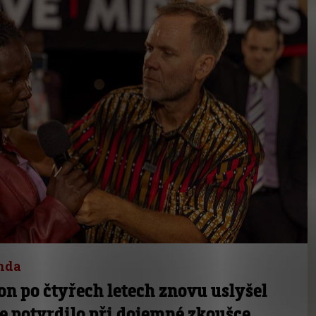
nda
n po čtyřech letech znovu uslyšel
se potvrdilo při dojemné zkoušce