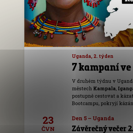
Uganda, 2. týden
7 kampaní ve
V druhém týdnu v Ugand
městech
Kampala
,
Igang
postupně cestovat a kázat
Bootcampu, pokryjí kázán
23
Den 5 – Uganda
Závěrečný večer 2
ČVN