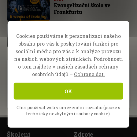
Evangelizační škola ve
Frankfurtu
Daniel Kolenda
Tento boj je Hospodinův
Cookies používáme k personalizaci našeho
obsahu pro vás k poskytování funkcí pro
sociální média pro vás a k analýze provozu
na našich webových stránkách. Podrobnosti
o tom najdete v našich zásadách ochrany
Prosba o modlitbu
osobních údajů –
Ochrana dat.
Dary
OK
Chci používat web v omezeném rozsahu (pouze s
technicky nezbytnými soubory cookie).
Školení
Zdroje