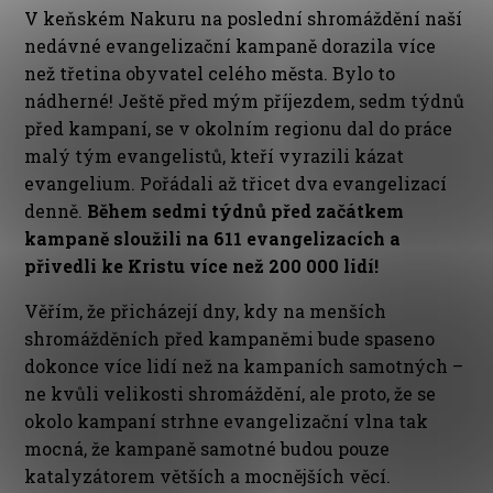
V keňském Nakuru na poslední shromáždění naší
nedávné evangelizační kampaně dorazila více
než třetina obyvatel celého města. Bylo to
nádherné! Ještě před mým příjezdem, sedm týdnů
před kampaní, se v okolním regionu dal do práce
malý tým evangelistů, kteří vyrazili kázat
evangelium. Pořádali až třicet dva evangelizací
denně.
Během sedmi týdnů před začátkem
kampaně sloužili na 611 evangelizacích a
přivedli ke Kristu více než 200 000 lidí!
Věřím, že přicházejí dny, kdy na menších
shromážděních před kampaněmi bude spaseno
dokonce více lidí než na kampaních samotných –
ne kvůli velikosti shromáždění, ale proto, že se
okolo kampaní strhne evangelizační vlna tak
mocná, že kampaně samotné budou pouze
katalyzátorem větších a mocnějších věcí.