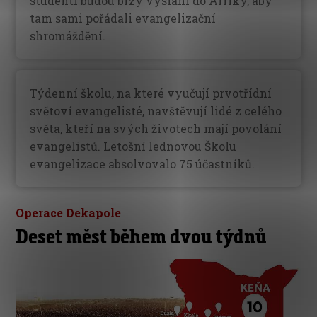
studenti budou brzy vysláni do Afriky, aby
tam sami pořádali evangelizační
shromáždění.
Týdenní školu, na které vyučují prvotřídní
světoví evangelisté, navštěvují lidé z celého
světa, kteří na svých životech mají povolání
evangelistů. Letošní lednovou Školu
evangelizace absolvovalo 75 účastníků.
Operace Dekapole
Deset měst během dvou týdnů