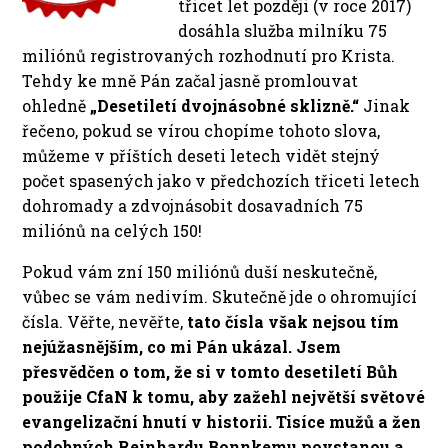
třicet let později (v roce 2017)
dosáhla služba milníku 75
miliónů registrovaných rozhodnutí pro Krista.
Tehdy ke mně Pán začal jasně promlouvat
ohledně
„Desetiletí dvojnásobné sklizně.“
Jinak
řečeno, pokud se vírou chopíme tohoto slova,
můžeme v příštích deseti letech vidět stejný
počet spasených jako v předchozích třiceti letech
dohromady a zdvojnásobit dosavadních 75
miliónů na celých 150!
Pokud vám zní 150 miliónů duší neskutečně,
vůbec se vám nedivím. Skutečně jde o ohromující
čísla. Věřte, nevěřte,
tato čísla však nejsou tím
nejúžasnějším, co mi Pán ukázal. Jsem
přesvědčen o tom, že si v tomto desetiletí Bůh
použije CfaN k tomu, aby zažehl největší světové
evangelizační hnutí v historii. Tisíce mužů a žen
podobných Reinhardu Bonnkemu povstanou a