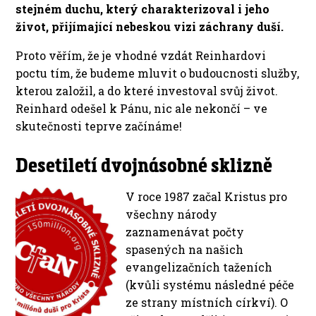
stejném duchu, který charakterizoval i jeho
život, přijímající nebeskou vizi záchrany duší.
Proto věřím, že je vhodné vzdát Reinhardovi
poctu tím, že budeme mluvit o budoucnosti služby,
kterou založil, a do které investoval svůj život.
Reinhard odešel k Pánu, nic ale nekončí – ve
skutečnosti teprve začínáme!
Desetiletí dvojnásobné sklizně
V roce 1987 začal Kristus pro
všechny národy
zaznamenávat počty
spasených na našich
evangelizačních taženích
(kvůli systému následné péče
ze strany místních církví). O