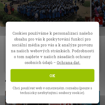
Cookies používáme k personalizaci našeho
obsahu pro vás k poskytování funkcí pro
Na afrických školách se v současné době
sociální média pro vás a k analýze provozu
setkáváme s obrovskou otevřeností vůči
na našich webových stránkách. Podrobnosti
kázání evangelia. Mnoho tisíc vzácných
o tom najdete v našich zásadách ochrany
mladých lidí na našich školních
osobních údajů –
Ochrana dat.
shromážděních vydalo své životy Ježíši.
OK
Trénink evangelistů v Bootcampu
Chci používat web v omezeném rozsahu (pouze s
technicky nezbytnými soubory cookie).