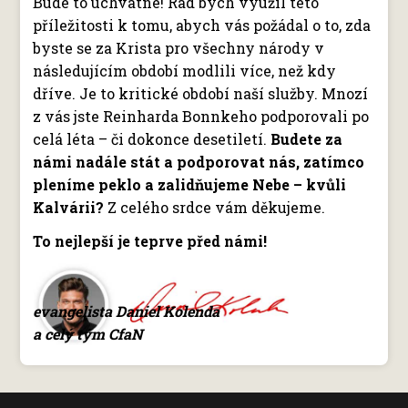
Bude to úchvatné! Rád bych využil této
příležitosti k tomu, abych vás požádal o to, zda
byste se za Krista pro všechny národy v
následujícím období modlili více, než kdy
dříve. Je to kritické období naší služby. Mnozí
z vás jste Reinharda Bonnkeho podporovali po
celá léta – či dokonce desetiletí.
Budete za
námi nadále stát a podporovat nás, zatímco
pleníme peklo a zalidňujeme Nebe – kvůli
Kalvárii?
Z celého srdce vám děkujeme.
To nejlepší je teprve před námi!
evangelista Daniel Kolenda
a celý tým CfaN