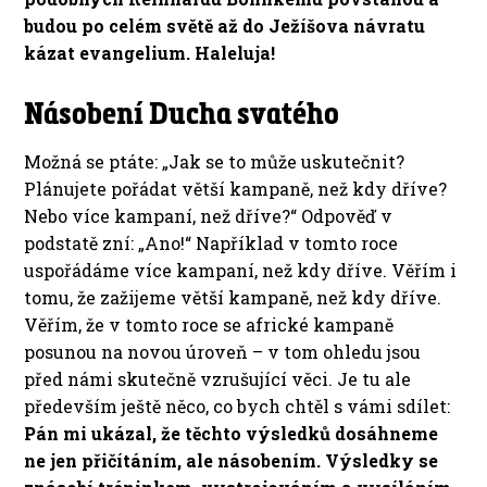
budou po celém světě až do Ježíšova návratu
kázat evangelium. Haleluja!
Násobení Ducha svatého
Možná se ptáte: „Jak se to může uskutečnit?
Plánujete pořádat větší kampaně, než kdy dříve?
Nebo více kampaní, než dříve?“ Odpověď v
podstatě zní: „Ano!“ Například v tomto roce
uspořádáme více kampaní, než kdy dříve. Věřím i
tomu, že zažijeme větší kampaně, než kdy dříve.
Věřím, že v tomto roce se africké kampaně
posunou na novou úroveň – v tom ohledu jsou
před námi skutečně vzrušující věci. Je tu ale
především ještě něco, co bych chtěl s vámi sdílet:
Pán mi ukázal, že těchto výsledků dosáhneme
ne jen přičítáním, ale násobením. Výsledky se