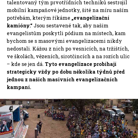
talentovaný tým prvotřídních techniků sestrojil
mobilní kampaňové jednotky, šité na míru naším
potřebám, kterým říkáme
„evangelizační
kamióny.“
Jsou sestavené tak, aby našim
evangelistům poskytli pódium na místech, kam
bychom se s masovými evangelizacemi nikdy
nedostali. Kážou z nich po vesnicích, na tržištích,
ve školách, vězeních, sirotčincích a na rozích ulic
– kde se jen dá.
Tyto evangelizace probíhají
strategicky vždy po dobu několika týdnů před
jednou z našich masivních evangelizačních
kampaní.