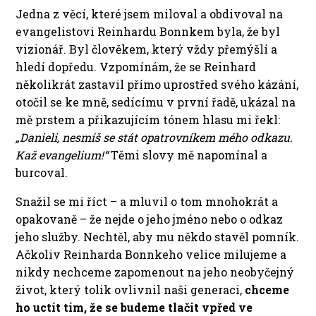
Jedna z věcí, které jsem miloval a obdivoval na
evangelistovi Reinhardu Bonnkem byla, že byl
vizionář. Byl člověkem, který vždy přemýšlí a
hledí dopředu. Vzpomínám, že se Reinhard
několikrát zastavil přímo uprostřed svého kázání,
otočil se ke mně, sedícímu v první řadě, ukázal na
mě prstem a přikazujícím tónem hlasu mi řekl:
„Danieli, nesmíš se stát opatrovníkem mého odkazu.
Kaž evangelium!“
Těmi slovy mě napomínal a
burcoval.
Snažil se mi říct – a mluvil o tom mnohokrát a
opakovaně – že nejde o jeho jméno nebo o odkaz
jeho služby. Nechtěl, aby mu někdo stavěl pomník.
Ačkoliv Reinharda Bonnkeho velice milujeme a
nikdy nechceme zapomenout na jeho neobyčejný
život, který tolik ovlivnil naši generaci,
chceme
ho uctít tím, že se budeme tlačit vpřed ve