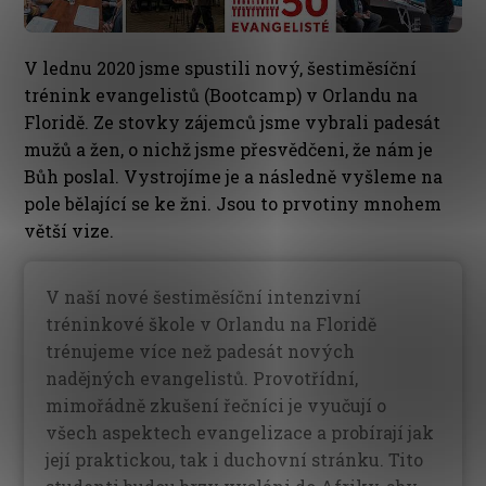
V lednu 2020 jsme spustili nový, šestiměsíční
trénink evangelistů (Bootcamp) v Orlandu na
Floridě. Ze stovky zájemců jsme vybrali padesát
mužů a žen, o nichž jsme přesvědčeni, že nám je
Bůh poslal. Vystrojíme je a následně vyšleme na
pole bělající se ke žni. Jsou to prvotiny mnohem
větší vize.
V naší nové šestiměsíční intenzivní
tréninkové škole v Orlandu na Floridě
trénujeme více než padesát nových
nadějných evangelistů. Provotřídní,
mimořádně zkušení řečníci je vyučují o
všech aspektech evangelizace a probírají jak
její praktickou, tak i duchovní stránku. Tito