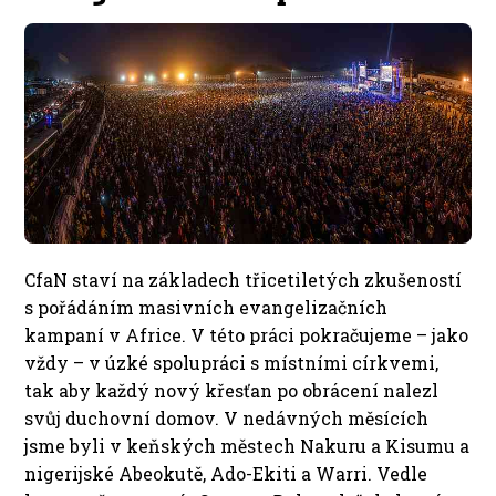
CfaN staví na základech třicetiletých zkušeností
s pořádáním masivních evangelizačních
kampaní v Africe. V této práci pokračujeme – jako
vždy – v úzké spolupráci s místními církvemi,
tak aby každý nový křesťan po obrácení nalezl
svůj duchovní domov. V nedávných měsících
jsme byli v keňských městech Nakuru a Kisumu a
nigerijské Abeokutě, Ado-Ekiti a Warri. Vedle