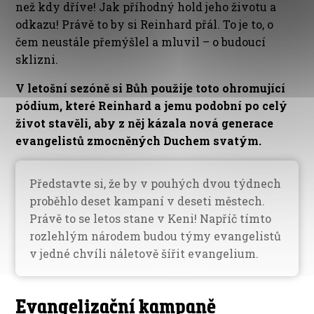
než kdy dříve! Jak příhodný hold jeho životu a
odkazu! Právě to by si Reinhard přál. To je to, o
čem neustále přemýšlel a mluvil – o budoucí
sklizni.
V letošní sezóně si Bůh použije toto ohromující
pódium, které Reinhard a jemu podobní po celý
život stavěli, aby z něj kázala nová generace
evangelistů zmocněných Duchem svatým.
Představte si, že by v pouhých dvou týdnech
proběhlo deset kampaní v deseti městech.
Právě to se letos stane v Keni! Napříč tímto
rozlehlým národem budou týmy evangelistů
v jedné chvíli náletově šířit evangelium.
Evangelizační kampaně