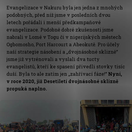
Evangelizace v Nakuru byla jen jedna z mnohých
podobných, před níž jsme v posledních dvou
letech pořádali i menší předkampaňové
evangelizace. Podobně dobré zkušenosti jsme
nabrali v Lomé v Togu či v nigerijských městech
Ogbomosho, Port Harcourt a Abeokutě. Pro účely
naší strategie násobení a „dvojnásobné sklizně“
jsme již vytrénovali a vyslali dva tucty
evangelistů, kteří ke spasení přivedli stovky tisíc
duší. Byla to ale zatím jen „zahřívací fáze!“
Nyní,
v roce 2020, již Desetiletí dvojnásobné sklizně
propuká naplno.