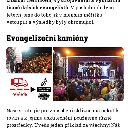
znásobí tréninkem, vystrojováním a vysíláním
tisíců dalších evangelistů.
V posledních dvou
letech jsme do toho již v menším měřítku
vstoupili a výsledky byly ohromující.
Evangelizační kamióny
Naše strategie pro znásobení sklizně má několik
rovin a k jejímu uskutečnění použijeme různé
prostředky. Uvedu jeden příklad za všechny: Náš