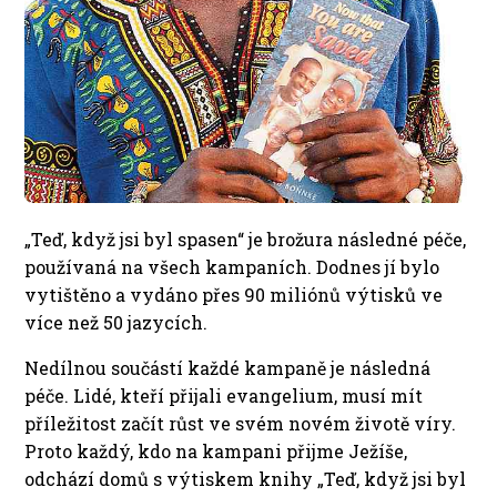
„Teď, když jsi byl spasen“ je brožura následné péče,
používaná na všech kampaních. Dodnes jí bylo
vytištěno a vydáno přes 90 miliónů výtisků ve
více než 50 jazycích.
Nedílnou součástí každé kampaně je následná
péče. Lidé, kteří přijali evangelium, musí mít
příležitost začít růst ve svém novém životě víry.
Proto každý, kdo na kampani přijme Ježíše,
odchází domů s výtiskem knihy „Teď, když jsi byl