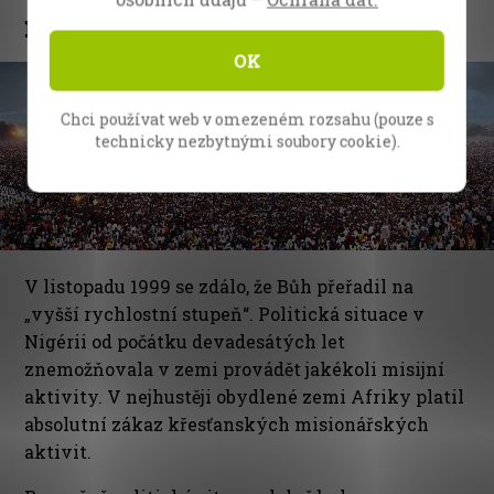
nigerijského vylití Ducha
OK
Chci používat web v omezeném rozsahu (pouze s
technicky nezbytnými soubory cookie).
V listopadu 1999 se zdálo, že Bůh přeřadil na
„vyšší rychlostní stupeň“. Politická situace v
Nigérii od počátku devadesátých let
znemožňovala v zemi provádět jakékoli misijní
aktivity. V nejhustěji obydlené zemi Afriky platil
absolutní zákaz křesťanských misionářských
aktivit.