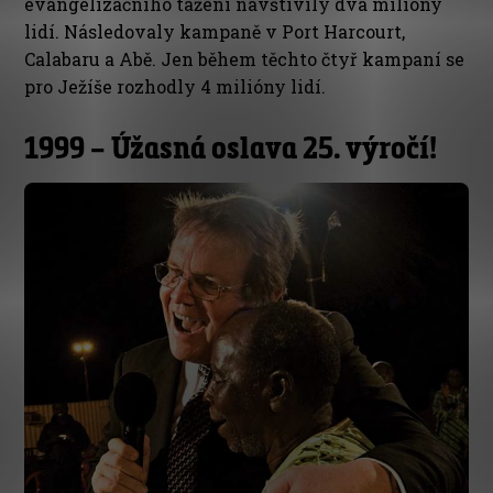
evangelizačního tažení navštívily dva milióny
lidí. Následovaly kampaně v Port Harcourt,
Calabaru a Abě. Jen během těchto čtyř kampaní se
pro Ježíše rozhodly 4 milióny lidí.
1999 – Úžasná oslava 25. výročí!