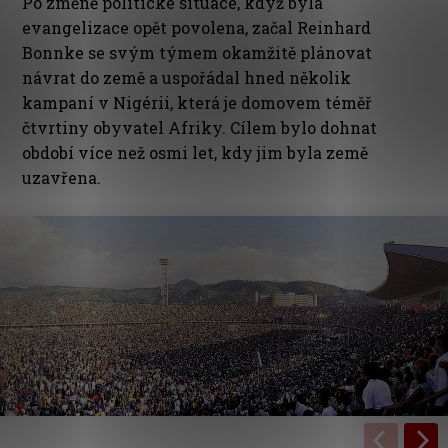
Po změně politické situace, když byla
evangelizace opět povolena, začal Reinhard
Bonnke se svým týmem okamžitě plánovat
návrat do země a uspořádal hned několik
kampaní v Nigérii, která je domovem téměř
čtvrtiny obyvatel Afriky. Cílem bylo dohnat
období více než osmi let, kdy jim byla země
uzavřena.