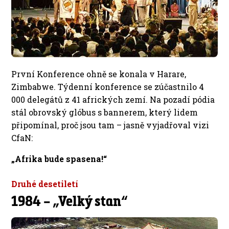
První Konference ohně se konala v Harare,
Zimbabwe. Týdenní konference se zúčastnilo 4
000 delegátů z 41 afrických zemí. Na pozadí pódia
stál obrovský glóbus s bannerem, který lidem
připomínal, proč jsou tam – jasně vyjadřoval vizi
CfaN:
„Afrika bude spasena!“
Druhé desetiletí
1984 – „Velký stan“