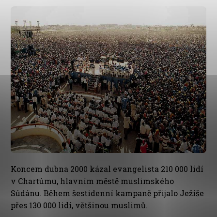
Koncem dubna 2000 kázal evangelista 210 000 lidí
v Chartúmu, hlavním městě muslimského
Súdánu. Během šestidenní kampaně přijalo Ježíše
přes 130 000 lidí, většinou muslimů.