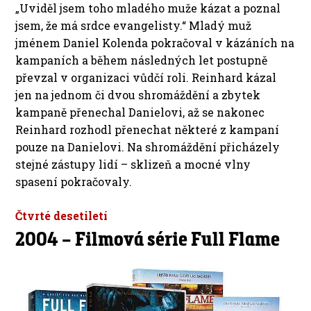
„Uviděl jsem toho mladého muže kázat a poznal
jsem, že má srdce evangelisty.“ Mladý muž
jménem Daniel Kolenda pokračoval v kázáních na
kampaních a během následných let postupně
převzal v organizaci vůdčí roli. Reinhard kázal
jen na jednom či dvou shromáždění a zbytek
kampaně přenechal Danielovi, až se nakonec
Reinhard rozhodl přenechat některé z kampaní
pouze na Danielovi. Na shromáždění přicházely
stejné zástupy lidí – sklizeň a mocné vlny
spasení pokračovaly.
Čtvrté desetiletí
2004 – Filmová série Full Flame