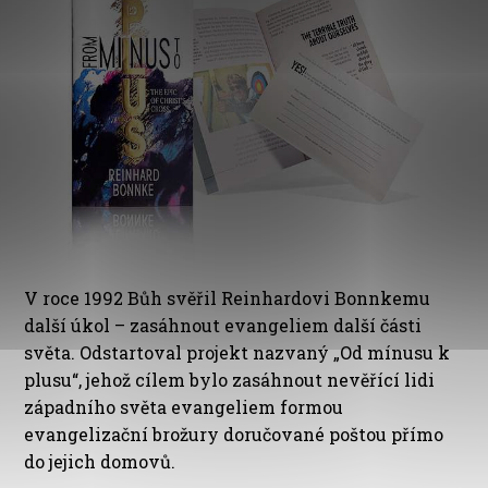
V roce 1992 Bůh svěřil Reinhardovi Bonnkemu
další úkol – zasáhnout evangeliem další části
světa. Odstartoval projekt nazvaný „Od mínusu k
plusu“, jehož cílem bylo zasáhnout nevěřící lidi
západního světa evangeliem formou
evangelizační brožury doručované poštou přímo
do jejich domovů.