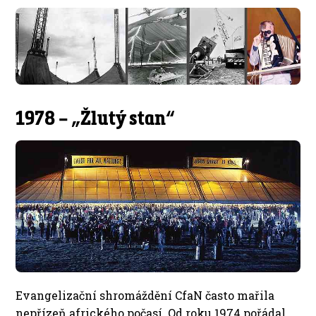
1978 – „Žlutý stan“
Evangelizační shromáždění CfaN často mařila
nepřízeň afrického počasí. Od roku 1974 pořádal