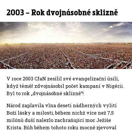
2003 – Rok dvojnásobné sklizně
V roce 2003 CfaN zesílil své evangelizační úsilí,
když téměř zdvojnásobil počet kampaní v Nigérii.
Byl to rok „dvojnásobné sklizně“!
Národ zaplavila vlna deseti nádherných vylití
Boží lásky a milosti, během nichž více než 7,5
milónů duší nalezlo zachraňující moc Ježíše
Krista. Bůh během tohoto roku mocně zjevoval