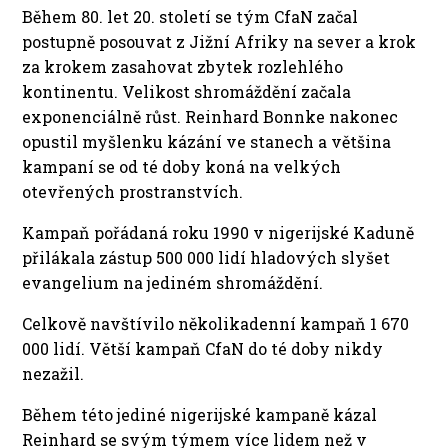
Během 80. let 20. století se tým CfaN začal
postupně posouvat z Jižní Afriky na sever a krok
za krokem zasahovat zbytek rozlehlého
kontinentu. Velikost shromáždění začala
exponenciálně růst. Reinhard Bonnke nakonec
opustil myšlenku kázání ve stanech a většina
kampaní se od té doby koná na velkých
otevřených prostranstvích.
Kampaň pořádaná roku 1990 v nigerijské Kaduně
přilákala zástup 500 000 lidí hladových slyšet
evangelium na jediném shromáždění.
Celkově navštívilo několikadenní kampaň 1 670
000 lidí. Větší kampaň CfaN do té doby nikdy
nezažil.
Během této jediné nigerijské kampaně kázal
Reinhard se svým týmem více lidem než v