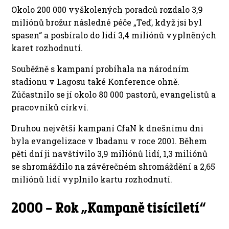
Okolo 200 000 vyškolených poradců rozdalo 3,9
miliónů brožur následné péče „Teď, když jsi byl
spasen“ a posbíralo do lidí 3,4 miliónů vyplněných
karet rozhodnutí.
Souběžně s kampaní probíhala na národním
stadionu v Lagosu také Konference ohně.
Zúčastnilo se jí okolo 80 000 pastorů, evangelistů a
pracovníků církví.
Druhou největší kampaní CfaN k dnešnímu dni
byla evangelizace v Ibadanu v roce 2001. Během
pěti dní ji navštívilo 3,9 miliónů lidí, 1,3 miliónů
se shromáždilo na závěrečném shromáždění a 2,65
miliónů lidí vyplnilo kartu rozhodnutí.
2000 – Rok „Kampaně tisíciletí“