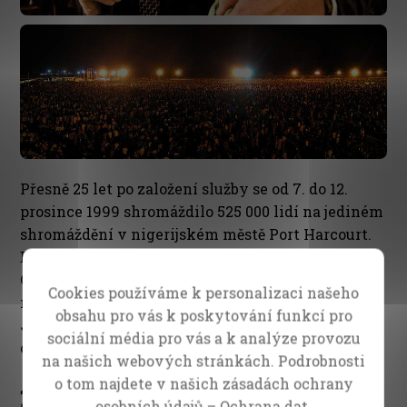
Přesně 25 let po založení služby se od 7. do 12.
prosince 1999 shromáždilo 525 000 lidí na jediném
shromáždění v nigerijském městě Port Harcourt.
Během šesti dní Velké evangelizační kampaně
CfaN se shromáždění zúčastnilo více než 2,1
Cookies používáme k personalizaci našeho
miliónů lidí a více než 1,1 miliónů z nich přijalo
obsahu pro vás k poskytování funkcí pro
Ježíše Krista za svého osobního Spasitele. Bylo to
sociální média pro vás a k analýze provozu
opravdu úžasné výročí!
na našich webových stránkách. Podrobnosti
o tom najdete v našich zásadách ochrany
1999 – Začátek velkého
osobních údajů –
Ochrana dat.