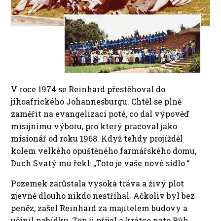
V roce 1974 se Reinhard přestěhoval do
jihoafrického Johannesburgu. Chtěl se plně
zaměřit na evangelizaci poté, co dal výpověď
misijnímu výboru, pro který pracoval jako
misionář od roku 1968. Když tehdy projížděl
kolem velkého opuštěného farmářského domu,
Duch Svatý mu řekl: „Toto je vaše nové sídlo.“
Pozemek zarůstala vysoká tráva a živý plot
zjevně dlouho nikdo nestříhal. Ačkoliv byl bez
peněz, zašel Reinhard za majitelem budovy a
učinil nabídku. Ten ji přijal a krátce nato Bůh